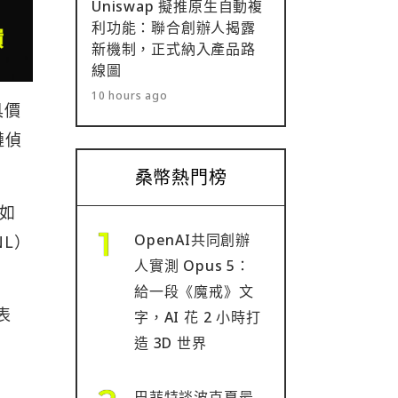
Uniswap 擬推原生自動複
利功能：聯合創辦人揭露
新機制，正式納入產品路
線圖
10 hours ago
具價
鏈偵
桑幣熱門榜
如
OpenAI共同創辦
NL）
人實測 Opus 5：
給一段《魔戒》文
表
字，AI 花 2 小時打
造 3D 世界
巴菲特談波克夏最