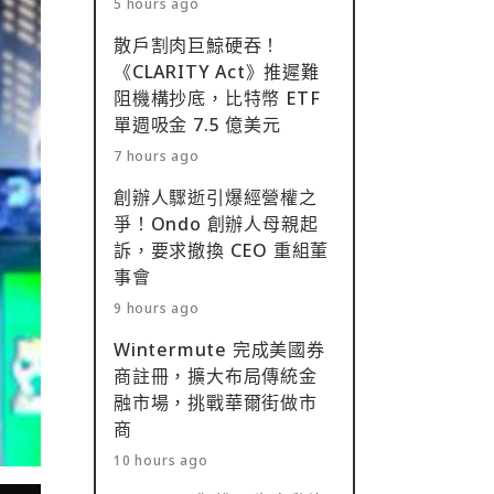
5 hours ago
散戶割肉巨鯨硬吞！
《CLARITY Act》推遲難
阻機構抄底，比特幣 ETF
單週吸金 7.5 億美元
7 hours ago
創辦人驟逝引爆經營權之
爭！Ondo 創辦人母親起
訴，要求撤換 CEO 重組董
事會
9 hours ago
Wintermute 完成美國券
商註冊，擴大布局傳統金
融市場，挑戰華爾街做市
商
10 hours ago