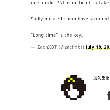
nce public PNL is difficult to fake
Sadly most of them have stopped 
“Long time” is the key…
— ZachXBT (@zachxbt)
July 18, 2
加入桑幣