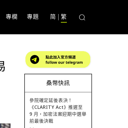
專欄
專題
简
繁
易
桑幣快訊
參院確定延後表決！
《CLARITY Act》推遲至
9 月，加密法案迎期中選舉
前最後決戰