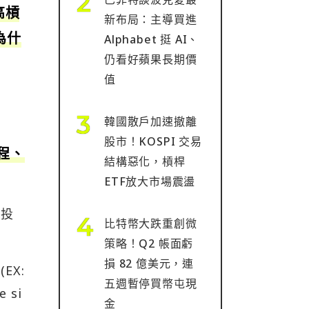
高槓
新布局：主導買進
為什
Alphabet 挺 AI、
仍看好蘋果長期價
值
韓國散戶加速撤離
股市！KOSPI 交易
程、
結構惡化，槓桿
ETF放大市場震盪
對投
比特幣大跌重創微
策略！Q2 帳面虧
損 82 億美元，連
(EX:
五週暫停買幣屯現
e si
金