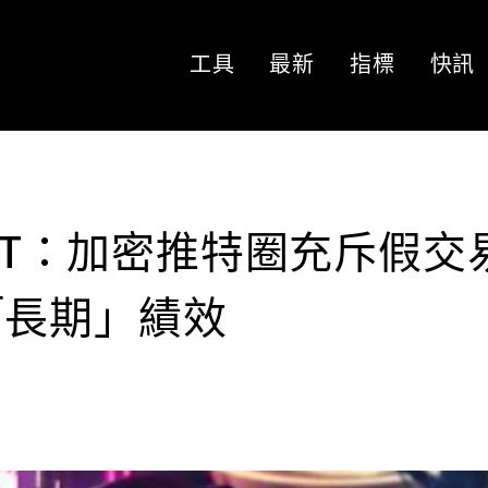
工具
最新
指標
快訊
XBT：加密推特圈充斥假交
「長期」績效