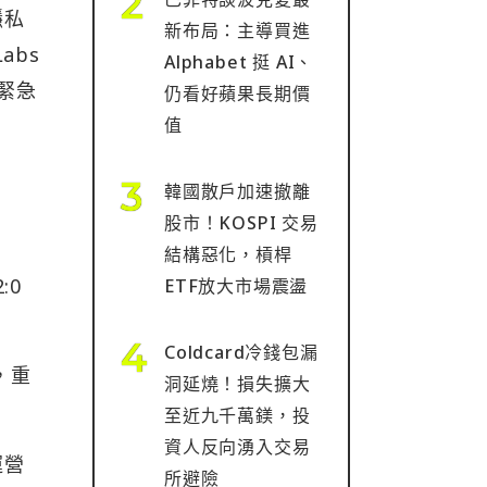
隱私
新布局：主導買進
abs
Alphabet 挺 AI、
開緊急
仍看好蘋果長期價
值
韓國散戶加速撤離
股市！KOSPI 交易
結構惡化，槓桿
:0
ETF放大市場震盪
Coldcard冷錢包漏
動，重
洞延燒！損失擴大
至近九千萬鎂，投
資人反向湧入交易
運營
所避險