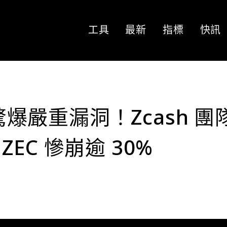
工具
最新
指標
快訊
池驚爆嚴重漏洞！Zcash 團
EC 慘崩逾 30%