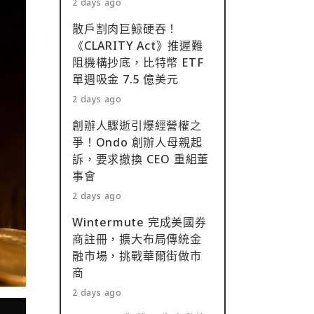
2 days ago
散戶割肉巨鯨硬吞！
《CLARITY Act》推遲難
阻機構抄底，比特幣 ETF
單週吸金 7.5 億美元
2 days ago
創辦人驟逝引爆經營權之
爭！Ondo 創辦人母親起
訴，要求撤換 CEO 重組董
事會
2 days ago
Wintermute 完成美國券
商註冊，擴大布局傳統金
融市場，挑戰華爾街做市
商
2 days ago