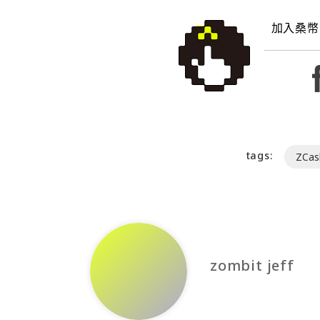
加入桑幣
tags:
ZCas
zombit jeff