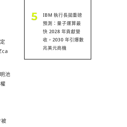
IBM 執行長拋重磅
預測：量子運算最
快 2028 年貢獻營
收，2030 年引爆數
特定
兆美元商機
ca
透明池
授權
曾被