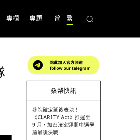
專欄
專題
简
繁
隊
桑幣快訊
參院確定延後表決！
《CLARITY Act》推遲至
9 月，加密法案迎期中選舉
前最後決戰