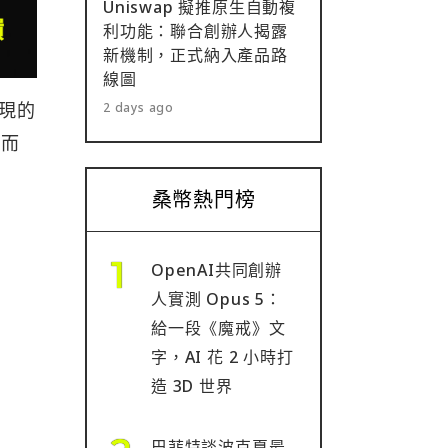
Uniswap 擬推原生自動複
利功能：聯合創辦人揭露
新機制，正式納入產品路
線圖
發現的
2 days ago
進而
桑幣熱門榜
OpenAI共同創辦
人實測 Opus 5：
給一段《魔戒》文
字，AI 花 2 小時打
造 3D 世界
巴菲特談波克夏最