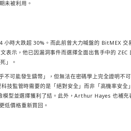
期未被利用。
4 小時大跌超 30%。而此前曾大力喊盤的 BitMEX 交
群平台發文表示，他已因漏洞事件而選擇全面出售手中的 ZEC 
 已死」。
認為「幾乎不可能發生鑄幣」，但無法在密碼學上完全證明不可
大型科技監管時需要的是「絕對安全」而非「高機率安全
模型並選擇獲利了結。此外，Arthur Hayes 也補充
更低價格重新買回。