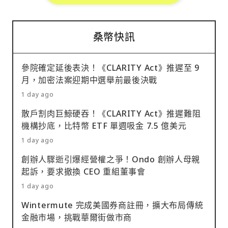
桑幣快訊
參院確定延後表決！《CLARITY Act》推遲至 9
月，加密法案迎期中選舉前最後決戰
1 day ago
散戶割肉巨鯨硬吞！《CLARITY Act》推遲難阻
機構抄底，比特幣 ETF 單週吸金 7.5 億美元
1 day ago
創辦人驟逝引爆經營權之爭！Ondo 創辦人母親
起訴，要求撤換 CEO 重組董事會
1 day ago
Wintermute 完成美國券商註冊，擴大布局傳統
金融市場，挑戰華爾街做市商