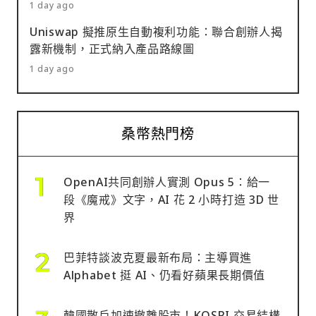
1 day ago
Uniswap 擬推原生自動複利功能：聯合創辦人揭
露新機制，正式納入產品路線圖
1 day ago
桑幣熱門榜
OpenAI共同創辦人實測 Opus 5：給一
段《魔戒》文字，AI 花 2 小時打造 3D 世
界
巴菲特談波克夏最新布局：主導買進
Alphabet 挺 AI、仍看好蘋果長期價值
韓國散戶加速撤離股市！KOSPI 交易結構