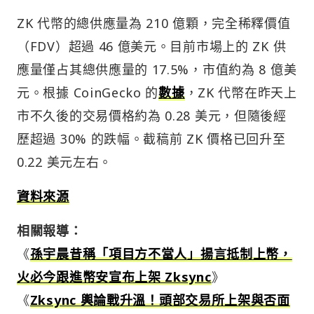
ZK 代幣的總供應量為 210 億顆，完全稀釋價值
（FDV）超過 46 億美元。目前市場上的 ZK 供
應量僅占其總供應量的 17.5%，市值約為 8 億美
元。根據 CoinGecko 的
數據
，ZK 代幣在昨天上
市不久後的交易價格約為 0.28 美元，但隨後經
歷超過 30% 的跌幅。截稿前 ZK 價格已回升至
0.22 美元左右。
資料來源
相關報導：
《
孫宇晨昔稱「項目方不當人」揚言抵制上幣，
火必今跟進幣安宣布上架 Zksync
》
《
Zksync 輿論戰升溫！頭部交易所上架與否面