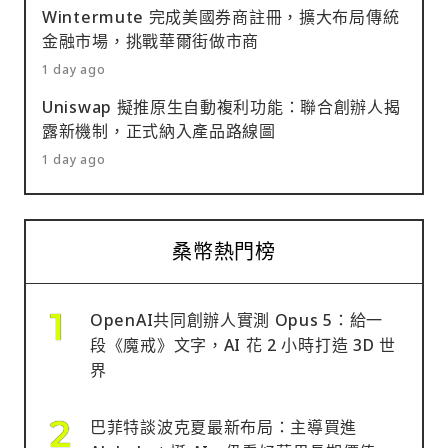
Wintermute 完成美國券商註冊，擴大布局傳統
金融市場，挑戰華爾街做市商
1 day ago
Uniswap 擬推原生自動複利功能：聯合創辦人揭
露新機制，正式納入產品路線圖
1 day ago
桑幣熱門榜
OpenAI共同創辦人實測 Opus 5：給一
段《魔戒》文字，AI 花 2 小時打造 3D 世
界
巴菲特談波克夏最新布局：主導買進