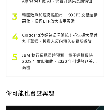
Alphabet 挺 AI、仍看好蘋果長期價值
韓國散戶加速撤離股市！KOSPI 交易結構
惡化，槓桿ETF放大市場震盪
Coldcard冷錢包漏洞延燒！損失擴大至近
九千萬鎂，投資人反向湧入交易所避險
IBM 執行長拋重磅預測：量子運算最快
2028 年貢獻營收，2030 年引爆數兆美元
商機
你可能也會感興趣