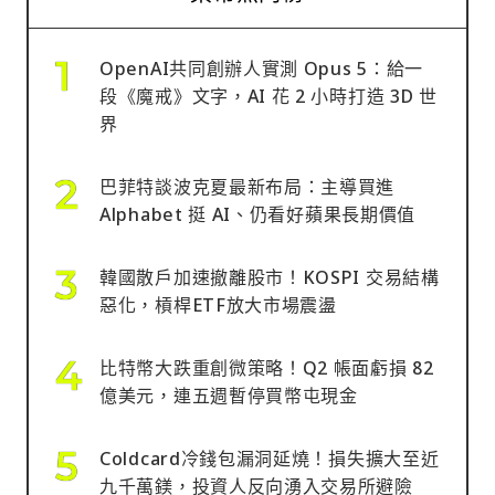
OpenAI共同創辦人實測 Opus 5：給一
段《魔戒》文字，AI 花 2 小時打造 3D 世
界
巴菲特談波克夏最新布局：主導買進
Alphabet 挺 AI、仍看好蘋果長期價值
韓國散戶加速撤離股市！KOSPI 交易結構
惡化，槓桿ETF放大市場震盪
比特幣大跌重創微策略！Q2 帳面虧損 82
億美元，連五週暫停買幣屯現金
Coldcard冷錢包漏洞延燒！損失擴大至近
九千萬鎂，投資人反向湧入交易所避險