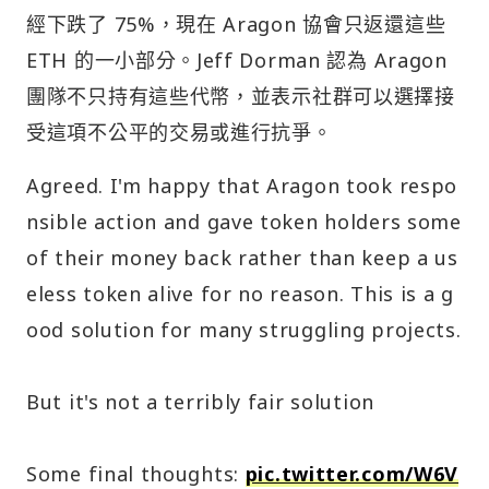
經下跌了 75%，現在 Aragon 協會只返還這些
ETH 的一小部分。Jeff Dorman 認為 Aragon
團隊不只持有這些代幣，並表示社群可以選擇接
受這項不公平的交易或進行抗爭。
Agreed. I'm happy that Aragon took respo
nsible action and gave token holders some
of their money back rather than keep a us
eless token alive for no reason. This is a g
ood solution for many struggling projects.
But it's not a terribly fair solution
Some final thoughts:
pic.twitter.com/W6V