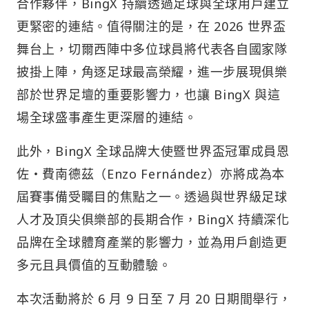
合作夥伴，BingX 持續透過足球與全球用戶建立
更緊密的連結。值得關注的是，在 2026 世界盃
舞台上，切爾西陣中多位球員將代表各自國家隊
披掛上陣，角逐足球最高榮耀，進一步展現俱樂
部於世界足壇的重要影響力，也讓 BingX 與這
場全球盛事產生更深層的連結。
此外，BingX 全球品牌大使暨世界盃冠軍成員恩
佐・費南德茲（Enzo Fernández）亦將成為本
屆賽事備受矚目的焦點之一。透過與世界級足球
人才及頂尖俱樂部的長期合作，BingX 持續深化
品牌在全球體育產業的影響力，並為用戶創造更
多元且具價值的互動體驗。
本次活動將於 6 月 9 日至 7 月 20 日期間舉行，