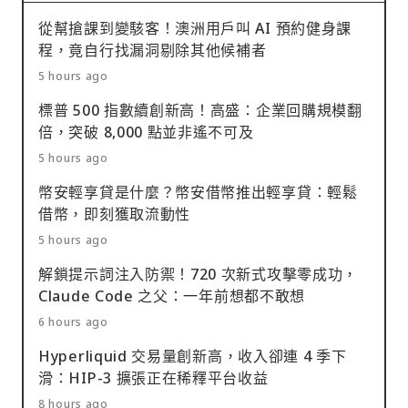
從幫搶課到變駭客！澳洲用戶叫 AI 預約健身課
程，竟自行找漏洞剔除其他候補者
5 hours ago
標普 500 指數續創新高！高盛：企業回購規模翻
倍，突破 8,000 點並非遙不可及
5 hours ago
幣安輕享貸是什麼？幣安借幣推出輕享貸：輕鬆
借幣，即刻獲取流動性
5 hours ago
解鎖提示詞注入防禦！720 次新式攻擊零成功，
Claude Code 之父：一年前想都不敢想
6 hours ago
Hyperliquid 交易量創新高，收入卻連 4 季下
滑：HIP-3 擴張正在稀釋平台收益
8 hours ago