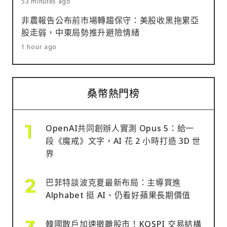
53 minutes ago
非農報告公布前市場轉趨保守：美股收黑拖累亞
股走弱，中東局勢推升避險情緒
1 hour ago
桑幣熱門榜
OpenAI共同創辦人實測 Opus 5：給一
段《魔戒》文字，AI 花 2 小時打造 3D 世
界
巴菲特談波克夏最新布局：主導買進
Alphabet 挺 AI、仍看好蘋果長期價值
韓國散戶加速撤離股市！KOSPI 交易結構