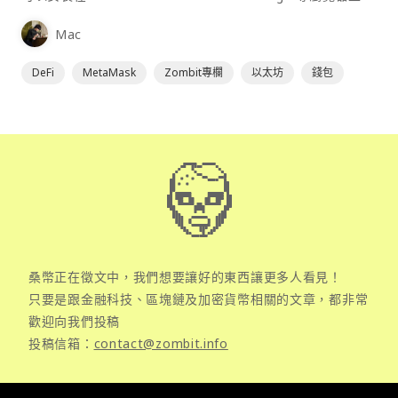
為插件使用，具備許多功能且使用上非常方便。
Mac
DeFi
MetaMask
Zombit專欄
以太坊
錢包
桑幣正在徵文中，我們想要讓好的東西讓更多人看見！
只要是跟金融科技、區塊鏈及加密貨幣相關的文章，都非常
歡迎向我們投稿
投稿信箱：
contact@zombit.info