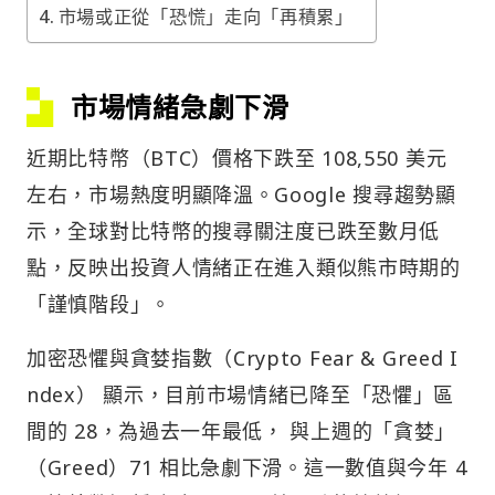
市場或正從「恐慌」走向「再積累」
市場情緒急劇下滑
近期比特幣（BTC）價格下跌至 108,550 美元
左右，市場熱度明顯降溫。Google 搜尋趨勢顯
示，全球對比特幣的搜尋關注度已跌至數月低
點，反映出投資人情緒正在進入類似熊市時期的
「謹慎階段」。
加密恐懼與貪婪指數（Crypto Fear & Greed I
ndex） 顯示，目前市場情緒已降至「恐懼」區
間的 28，為過去一年最低， 與上週的「貪婪」
（Greed）71 相比急劇下滑。這一數值與今年 4