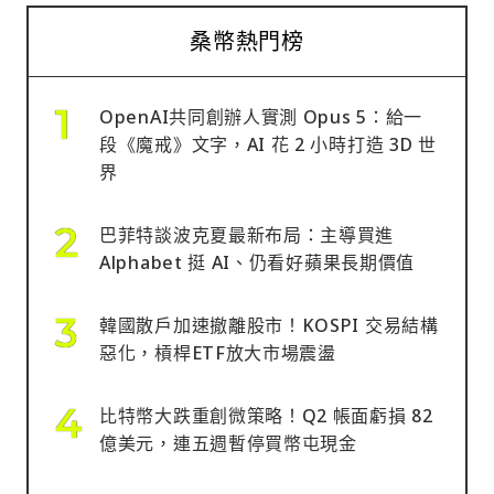
桑幣熱門榜
OpenAI共同創辦人實測 Opus 5：給一
段《魔戒》文字，AI 花 2 小時打造 3D 世
界
巴菲特談波克夏最新布局：主導買進
Alphabet 挺 AI、仍看好蘋果長期價值
韓國散戶加速撤離股市！KOSPI 交易結構
惡化，槓桿ETF放大市場震盪
比特幣大跌重創微策略！Q2 帳面虧損 82
億美元，連五週暫停買幣屯現金