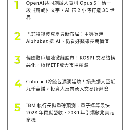
OpenAI共同創辦人實測 Opus 5：給一
段《魔戒》文字，AI 花 2 小時打造 3D 世
界
巴菲特談波克夏最新布局：主導買進
Alphabet 挺 AI、仍看好蘋果長期價值
韓國散戶加速撤離股市！KOSPI 交易結構
惡化，槓桿ETF放大市場震盪
Coldcard冷錢包漏洞延燒！損失擴大至近
九千萬鎂，投資人反向湧入交易所避險
IBM 執行長拋重磅預測：量子運算最快
2028 年貢獻營收，2030 年引爆數兆美元
商機