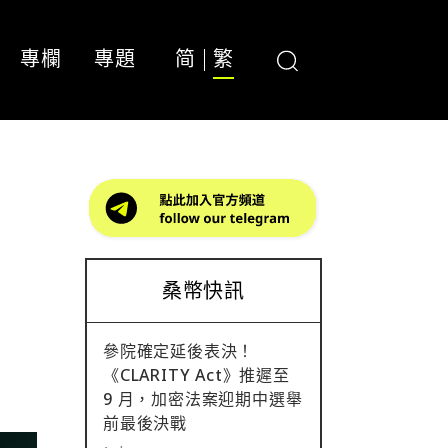
專欄
專題
简
繁
桑幣快訊
參院確定延後表決！
《CLARITY Act》推遲至
9 月，加密法案迎期中選舉
前最後決戰