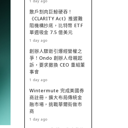
1 day ago
散戶割肉巨鯨硬吞！
《CLARITY Act》推遲難
阻機構抄底，比特幣 ETF
單週吸金 7.5 億美元
1 day ago
創辦人驟逝引爆經營權之
爭！Ondo 創辦人母親起
訴，要求撤換 CEO 重組董
事會
1 day ago
Wintermute 完成美國券
商註冊，擴大布局傳統金
融市場，挑戰華爾街做市
商
1 day ago