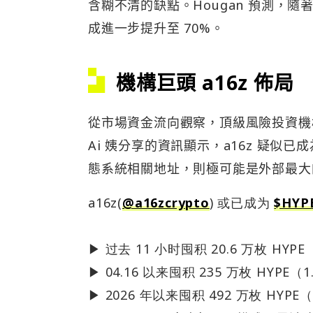
含糊不清的缺點。Hougan 預測，
成進一步提升至 70%。
機構巨頭 a16z 佈局
從市場資金流向觀察，頂級風險投資機構
Ai 姨分享的資訊顯示，a16z 疑似已成為
態系統相關地址，則極可能是外部最大
a16z(
@a16zcrypto
) 或已成为
$HYP
▶︎ 过去 11 小时囤积 20.6 万枚 HYP
▶︎ 04.16 以来囤积 235 万枚 HYPE（
▶︎ 2026 年以来囤积 492 万枚 HYPE