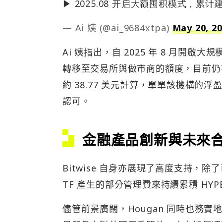
▶︎ 2025.08 开启大额囤积模式，累计建
— Ai 姨 (@ai_9684xtpa)
May 20, 2
Ai 姨指出，自 2025 年 8 月開啟大
轉移至交易所與做市商的額度，目前仍有
約 38.77 美元計算，單單該機構的
認可。
金融產品創新與未來
Bitwise 自身亦展現了高度支持，除了已推
TF 產生的部分管理費來持續累積 HYP
儘管前景廣闊，Hougan 同時也務