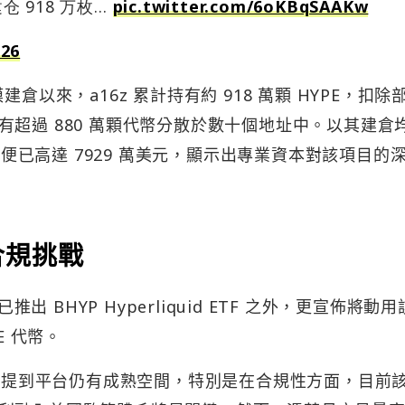
仓 918 万枚…
pic.twitter.com/6oKBqSAAKw
026
規模建倉以來，a16z 累計持有約 918 萬顆 HYPE，扣除
超過 880 萬顆代幣分散於數十個地址中。以其建倉
浮盈便已高達 7929 萬美元，顯示出專業資本對該項目的
合規挑戰
出 BHYP Hyperliquid ETF 之外，更宣佈將動用該
E 代幣。
實地提到平台仍有成熟空間，特別是在合規性方面，目前