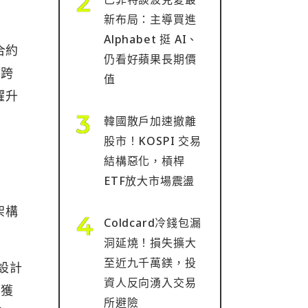
新布局：主導買進
Alphabet 挺 AI、
合約
仍看好蘋果長期價
已跨
值
躍升
韓國散戶加速撤離
股市！KOSPI 交易
結構惡化，槓桿
ETF放大市場震盪
架構
Coldcard冷錢包漏
洞延燒！損失擴大
至近九千萬鎂，投
種設計
資人反向湧入交易
捕獲
所避險