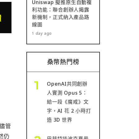
Uniswap 擬推原生自動複
利功能：聯合創辦人揭露
新機制，正式納入產品路
線圖
1 day ago
桑幣熱門榜
OpenAI共同創辦
人實測 Opus 5：
給一段《魔戒》文
字，AI 花 2 小時打
造 3D 世界
，儘管
然仍
巴菲特談波克夏最