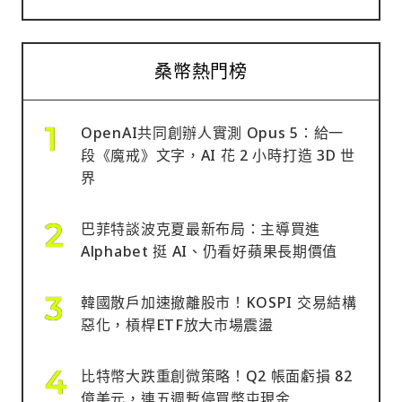
桑幣熱門榜
OpenAI共同創辦人實測 Opus 5：給一
段《魔戒》文字，AI 花 2 小時打造 3D 世
界
巴菲特談波克夏最新布局：主導買進
Alphabet 挺 AI、仍看好蘋果長期價值
韓國散戶加速撤離股市！KOSPI 交易結構
惡化，槓桿ETF放大市場震盪
比特幣大跌重創微策略！Q2 帳面虧損 82
億美元，連五週暫停買幣屯現金