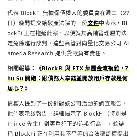
代表 BlockFi 無擔保債權人的委員會在週二（27
日）晚間提交給破產法院的一份
文件
中表示，Bl
ockFi 正在拖延此案，以便就其高階管理層的法
定免除進行談判，這些高管對向量化交易公司 Al
ameda Research 提供貸款負有責任。
相關報導：《
BlockFi 與 FTX 集團金流複雜，Z
hu Su 開砲：跟債務人拿錢並開放用戶存款是何
居心？
》
債權人提到了一份針對該公司活動的調查報告，
他們表示該報告「詳細揭示了 BlockFi（特別是
Prince 先生）對客戶犯下的詐欺行為」，並辯
稱 BlockFi 正在利用其不平等的合法壟斷權提出