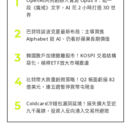
OpenAI共同創辦人實測 Opus 5：給一
段《魔戒》文字，AI 花 2 小時打造 3D 世
界
巴菲特談波克夏最新布局：主導買進
Alphabet 挺 AI、仍看好蘋果長期價值
韓國散戶加速撤離股市！KOSPI 交易結構
惡化，槓桿ETF放大市場震盪
比特幣大跌重創微策略！Q2 帳面虧損 82
億美元，連五週暫停買幣屯現金
Coldcard冷錢包漏洞延燒！損失擴大至近
九千萬鎂，投資人反向湧入交易所避險