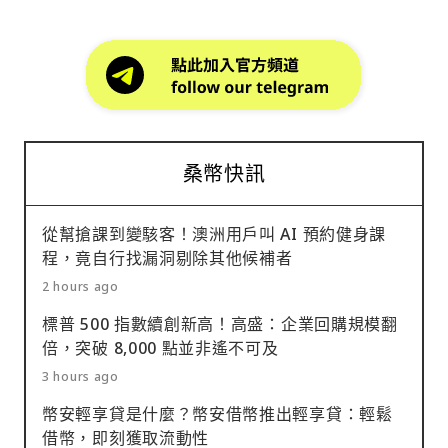
桑幣快訊
從幫搶課到變駭客！澳洲用戶叫 AI 預約健身課
程，竟自行找漏洞剔除其他候補者
2 hours ago
標普 500 指數續創新高！高盛：企業回購規模翻
倍，突破 8,000 點並非遙不可及
3 hours ago
幣安輕享貸是什麼？幣安借幣推出輕享貸：輕鬆
借幣，即刻獲取流動性