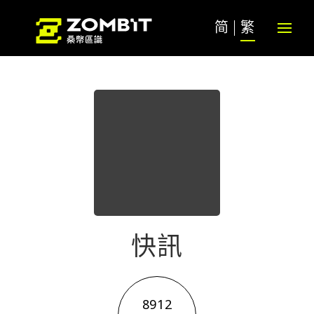
简
繁
快訊
8912