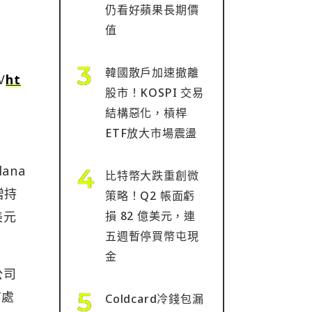
仍看好蘋果長期價
值
韓國散戶加速撤離
V
ht
股市！KOSPI 交易
結構惡化，槓桿
ETF放大市場震盪
ana
比特幣大跌重創微
增持
策略！Q2 帳面虧
美元
損 82 億美元，連
五週暫停買幣屯現
金
公司
前處
Coldcard冷錢包漏