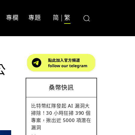
專欄
專題
简
繁
公
桑幣快訊
比特幣紅隊發起 AI 漏洞大
掃除！30 小時狂掃 390 個
專案，揪出近 5000 項潛在
漏洞