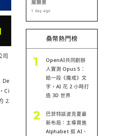
展願景
1 day ago
桑幣熱門榜
庫公司
OpenAI共同創辦
人實測 Opus 5：
給一段《魔戒》文
 De
字，AI 花 2 小時打
，Ci
造 3D 世界
 2.
巴菲特談波克夏最
新布局：主導買進
顧
Alphabet 挺 AI、