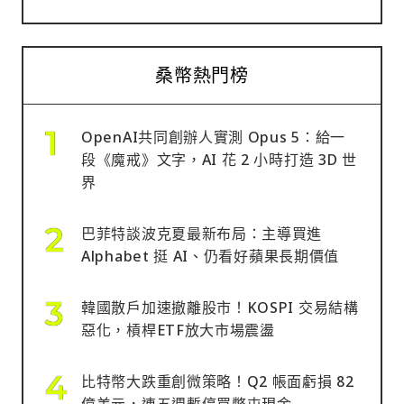
桑幣熱門榜
OpenAI共同創辦人實測 Opus 5：給一
段《魔戒》文字，AI 花 2 小時打造 3D 世
界
巴菲特談波克夏最新布局：主導買進
Alphabet 挺 AI、仍看好蘋果長期價值
韓國散戶加速撤離股市！KOSPI 交易結構
惡化，槓桿ETF放大市場震盪
比特幣大跌重創微策略！Q2 帳面虧損 82
億美元，連五週暫停買幣屯現金