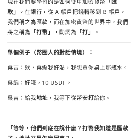
現在我們要學習的是如何使用加密貨幣
「匯
款」
。在銀行，從 A 帳戶把錢轉移到 B 帳戶，
我們稱之為匯款，而在加密貨幣的世界中，我們
將之稱為
「打幣」，
動詞為
「打」
。
舉個例子
（幣圈人的對話情境）：
桑吉：欸，桑編我好渴，我想買你桌上那瓶水。
桑編：好哦，10 USDT。
桑吉：給我
地址
，我等下從幣安
打
給你。
「等等，他們到底在說什麼？打幣我知道是匯款