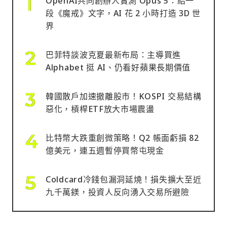
OpenAI共同創辦人實測 Opus 5：給一
段《魔戒》文字，AI 花 2 小時打造 3D 世
界
巴菲特談波克夏最新布局：主導買進
Alphabet 挺 AI、仍看好蘋果長期價值
韓國散戶加速撤離股市！KOSPI 交易結構
惡化，槓桿ETF放大市場震盪
比特幣大跌重創微策略！Q2 帳面虧損 82
億美元，連五週暫停買幣屯現金
Coldcard冷錢包漏洞延燒！損失擴大至近
九千萬鎂，投資人反向湧入交易所避險