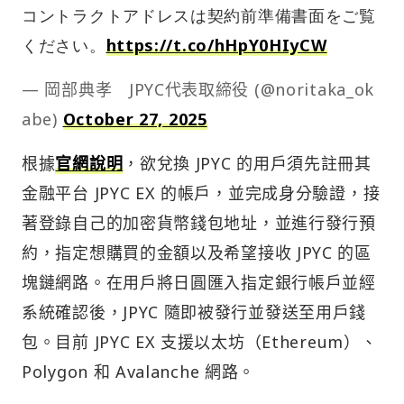
コントラクトアドレスは契約前準備書面をご覧
ください。
https://t.co/hHpY0HIyCW
— 岡部典孝 JPYC代表取締役 (@noritaka_ok
abe)
October 27, 2025
根據
官網說明
，欲兌換 JPYC 的用戶須先註冊其
金融平台 JPYC EX 的帳戶，並完成身分驗證，接
著登錄自己的加密貨幣錢包地址，並進行發行預
約，指定想購買的金額以及希望接收 JPYC 的區
塊鏈網路。在用戶將日圓匯入指定銀行帳戶並經
系統確認後，JPYC 隨即被發行並發送至用戶錢
包。目前 JPYC EX 支援以太坊（Ethereum）、
Polygon 和 Avalanche 網路。