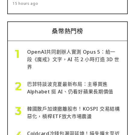
15 hours ago
桑幣熱門榜
OpenAI共同創辦人實測 Opus 5：給一
段《魔戒》文字，AI 花 2 小時打造 3D 世
界
巴菲特談波克夏最新布局：主導買進
Alphabet 挺 AI、仍看好蘋果長期價值
韓國散戶加速撤離股市！KOSPI 交易結構
惡化，槓桿ETF放大市場震盪
Coldcard冷錢包漏洞延燒！損失擴大至近