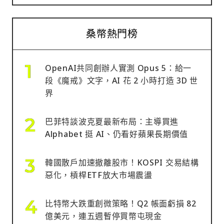
桑幣熱門榜
OpenAI共同創辦人實測 Opus 5：給一
段《魔戒》文字，AI 花 2 小時打造 3D 世
界
巴菲特談波克夏最新布局：主導買進
Alphabet 挺 AI、仍看好蘋果長期價值
韓國散戶加速撤離股市！KOSPI 交易結構
惡化，槓桿ETF放大市場震盪
比特幣大跌重創微策略！Q2 帳面虧損 82
億美元，連五週暫停買幣屯現金