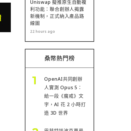
Uniswap 擬推原生自動複
利功能：聯合創辦人揭露
新機制，正式納入產品路
線圖
22 hours ago
桑幣熱門榜
OpenAI共同創辦
人實測 Opus 5：
給一段《魔戒》文
字，AI 花 2 小時打
造 3D 世界
巴菲特談波克夏最