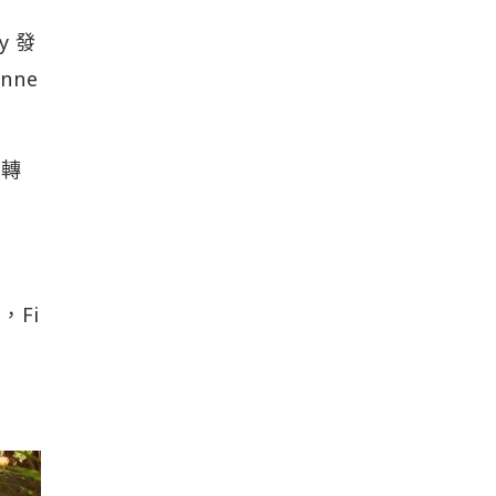
y 發
nne
的轉
Fi