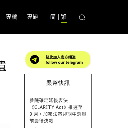
專欄
專題
简
繁
遺
桑幣快訊
參院確定延後表決！
《CLARITY Act》推遲至
9 月，加密法案迎期中選舉
前最後決戰