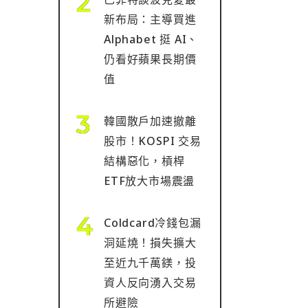
新布局：主導買進
Alphabet 挺 AI、
仍看好蘋果長期價
值
韓國散戶加速撤離
股市！KOSPI 交易
結構惡化，槓桿
ETF放大市場震盪
Coldcard冷錢包漏
洞延燒！損失擴大
至近九千萬鎂，投
資人反向湧入交易
所避險