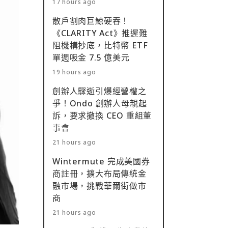
17 hours ago
散戶割肉巨鯨硬吞！
《CLARITY Act》推遲難
阻機構抄底，比特幣 ETF
單週吸金 7.5 億美元
19 hours ago
創辦人驟逝引爆經營權之
爭！Ondo 創辦人母親起
訴，要求撤換 CEO 重組董
事會
21 hours ago
Wintermute 完成美國券
商註冊，擴大布局傳統金
融市場，挑戰華爾街做市
商
21 hours ago