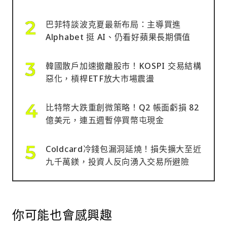
巴菲特談波克夏最新布局：主導買進
Alphabet 挺 AI、仍看好蘋果長期價值
韓國散戶加速撤離股市！KOSPI 交易結構
惡化，槓桿ETF放大市場震盪
比特幣大跌重創微策略！Q2 帳面虧損 82
億美元，連五週暫停買幣屯現金
Coldcard冷錢包漏洞延燒！損失擴大至近
九千萬鎂，投資人反向湧入交易所避險
你可能也會感興趣