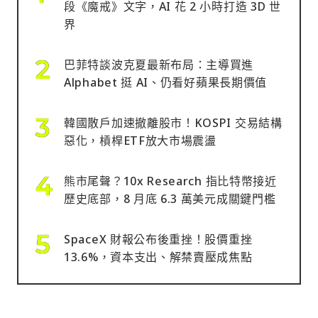
段《魔戒》文字，AI 花 2 小時打造 3D 世
界
巴菲特談波克夏最新布局：主導買進
Alphabet 挺 AI、仍看好蘋果長期價值
韓國散戶加速撤離股市！KOSPI 交易結構
惡化，槓桿ETF放大市場震盪
熊市尾聲？10x Research 指比特幣接近
歷史底部，8 月底 6.3 萬美元成關鍵門檻
SpaceX 財報公布後重挫！股價重挫
13.6%，資本支出、解禁賣壓成焦點