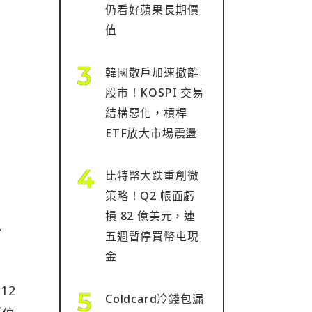
仍看好蘋果長期價
值
韓國散戶加速撤離
股市！KOSPI 交易
結構惡化，槓桿
ETF放大市場震盪
比特幣大跌重創微
策略！Q2 帳面虧
損 82 億美元，連
7
五週暫停買幣屯現
金
12
Coldcard冷錢包漏