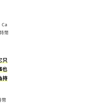
Ca
比特幣
它只
事也
為持
特幣