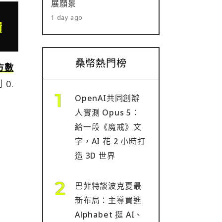
展願景
1 day ago
桑幣熱門榜
方數
0.
OpenAI共同創辦
人實測 Opus 5：
給一段《魔戒》文
字，AI 花 2 小時打
造 3D 世界
巴菲特談波克夏最
新布局：主導買進
Alphabet 挺 AI、