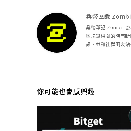
桑幣區識 Zombi
桑幣筆記 Zombi
區塊鏈相關的時事新
訊，並和社群朋友站
你可能也會感興趣