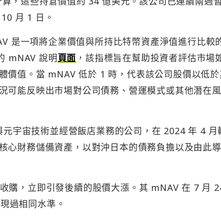
幣價計算，這些持倉價值約 34 億美元。該公司已連續兩週
0 月 1 日。
AV 是一項將企業價值與所持比特幣資產淨值進行比較
上的 mNAV 說明
頁面
，該指標旨在幫助投資者評估市場
價值。當 mNAV 低於 1 時，代表該公司股價以低
況可能反映出市場對公司債務、營運模式或其他潛在
3 與元宇宙技術並經營飯店業務的公司，在 2024 年 4 
核心財務儲備資產，以對沖日本的債務負擔以及由此
幣收購，立即引發後續的股價大漲。其 mNAV 在 7 月 2
未出現過相同水準。