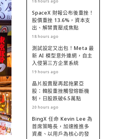
18 hours ago
SpaceX 財報公布後重挫！
股價重挫 13.6%，資本支
出、解禁賣壓成焦點
18 hours ago
測試設定又出包！Meta 最
新 AI 模型意外連網，自主
入侵第三方企業系統
19 hours ago
晶片股賣壓再起拖累亞
股：韓股重挫觸發熔斷機
制，日股跌破6.5萬點
20 hours ago
BingX 任命 Kevin Lee 為
首席策略長，加速推進多
資產、以用戶為核心的發