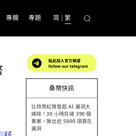
專欄
專題
简
繁
幣
桑幣快訊
比特幣紅隊發起 AI 漏洞大
掃除！30 小時狂掃 390 個
專案，揪出近 5000 項潛在
漏洞