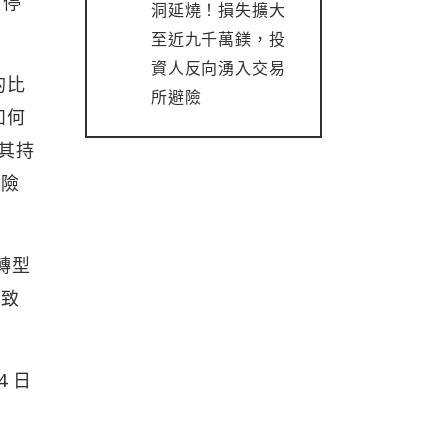
暫停
洞延燒！損失擴大
至近九千萬鎂，投
資人反向湧入交易
的比
所避險
如何
於其持
風險
月轉型
導致
4 日