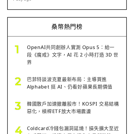
桑幣熱門榜
OpenAI共同創辦人實測 Opus 5：給一
段《魔戒》文字，AI 花 2 小時打造 3D 世
界
巴菲特談波克夏最新布局：主導買進
Alphabet 挺 AI、仍看好蘋果長期價值
韓國散戶加速撤離股市！KOSPI 交易結構
惡化，槓桿ETF放大市場震盪
Coldcard冷錢包漏洞延燒！損失擴大至近