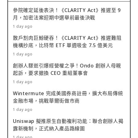
參院確定延後表決！《CLARITY Act》推遲至 9
月，加密法案迎期中選舉前最後決戰
1 day ago
散戶割肉巨鯨硬吞！《CLARITY Act》推遲難阻
機構抄底，比特幣 ETF 單週吸金 7.5 億美元
1 day ago
創辦人驟逝引爆經營權之爭！Ondo 創辦人母親
起訴，要求撤換 CEO 重組董事會
1 day ago
Wintermute 完成美國券商註冊，擴大布局傳統
金融市場，挑戰華爾街做市商
1 day ago
Uniswap 擬推原生自動複利功能：聯合創辦人揭
露新機制，正式納入產品路線圖
1 day ago