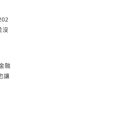
02
 並沒
成
金融
，也讓