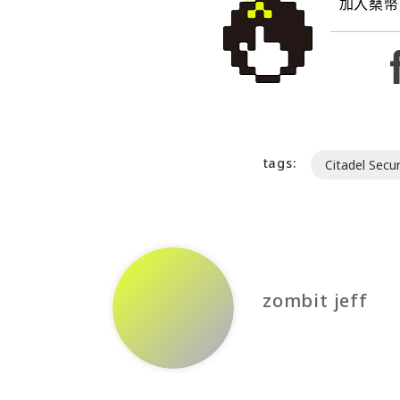
加入桑幣
tags:
Citadel Secur
zombit jeff