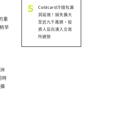
Coldcard冷錢包漏
洞延燒！損失擴大
」的重
至近九千萬鎂，投
月稍早
資人反向湧入交易
所避險
非洲
同時
，擴