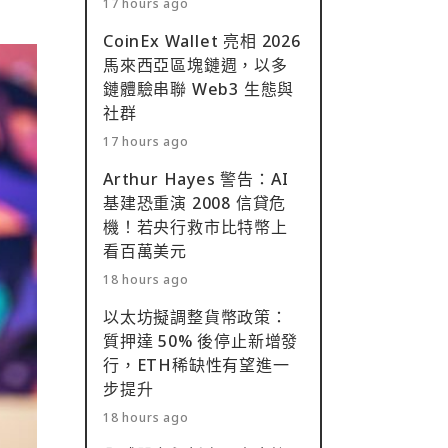
17 hours ago
CoinEx Wallet 亮相 2026
馬來西亞區塊鏈週，以多
鏈體驗串聯 Web3 生態與
社群
17 hours ago
Arthur Hayes 警告：AI
基建恐重演 2008 信貸危
機！若央行救市比特幣上
看百萬美元
18 hours ago
以太坊擬調整貨幣政策：
質押達 50% 後停止新增發
行，ETH稀缺性有望進一
步提升
18 hours ago