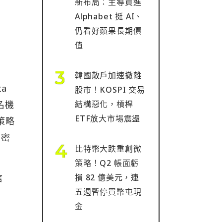
新布局：主導買進
Alphabet 挺 AI、
仍看好蘋果長期價
值
韓國散戶加速撤離
ta
股市！KOSPI 交易
結構惡化，槓桿
知名機
ETF放大市場震盪
項策略
加密
比特幣大跌重創微
策略！Q2 帳面虧
損 82 億美元，連
信
五週暫停買幣屯現
金