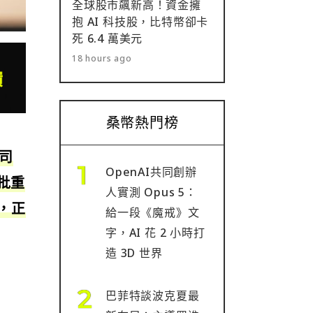
全球股市飆新高！資金擁
抱 AI 科技股，比特幣卻卡
死 6.4 萬美元
18 hours ago
桑幣熱門榜
司
OpenAI共同創辦
批重
人實測 Opus 5：
，正
給一段《魔戒》文
字，AI 花 2 小時打
造 3D 世界
巴菲特談波克夏最