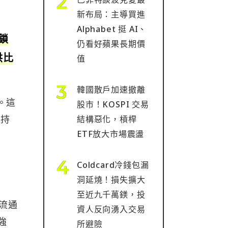
新布局：主導買進
Alphabet 挺 AI、
（鎖
仍看好蘋果長期價
供比
值
韓國散戶加速撤離
。這
股市！KOSPI 交易
幣持
結構惡化，槓桿
ETF放大市場震盪
Coldcard冷錢包漏
洞延燒！損失擴大
至近九千萬鎂，投
時流通
資人反向湧入交易
強
所避險