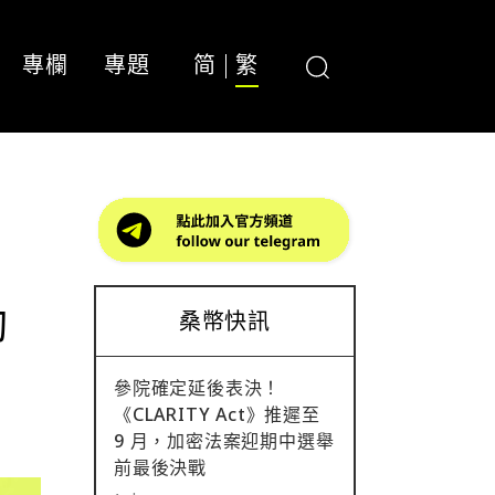
專欄
專題
简
繁
勵
桑幣快訊
參院確定延後表決！
《CLARITY Act》推遲至
9 月，加密法案迎期中選舉
前最後決戰