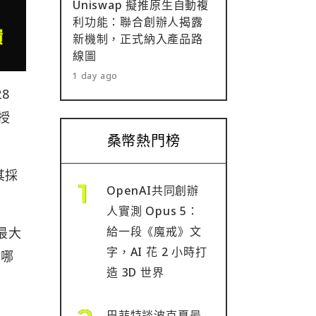
Uniswap 擬推原生自動複
利功能：聯合創辦人揭露
新機制，正式納入產品路
線圖
1 day ago
8
授
桑幣熱門榜
其採
OpenAI共同創辦
人實測 Opus 5：
給一段《魔戒》文
最大
字，AI 花 2 小時打
定哪
造 3D 世界
巴菲特談波克夏最