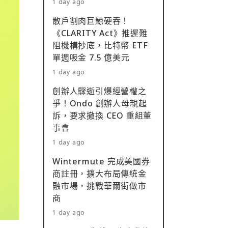
1 day ago
散戶割肉巨鯨硬吞！
《CLARITY Act》推遲難
阻機構抄底，比特幣 ETF
單週吸金 7.5 億美元
1 day ago
創辦人驟逝引爆經營權之
爭！Ondo 創辦人母親起
訴，要求撤換 CEO 重組董
事會
1 day ago
Wintermute 完成美國券
商註冊，擴大布局傳統金
融市場，挑戰華爾街做市
商
1 day ago