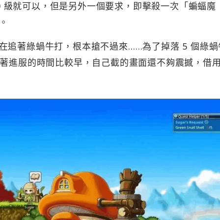
60 級就可以，但是另外一個要求，即擊殺一次「蝙蝠魔 B
）。
追著綠蝸牛打，根本搶不過來……為了掉落 5 個綠蝸
搶著進服的時間比較早，自己截的畫面還不夠震撼，借