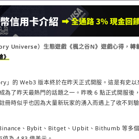
y Universe）
生態
遊戲《楓之谷N》遊戲心得，轉
驗》
tory」的 Web3 版本終於在昨天正式開服。這是有史以​
成為了昨天最熱門的話題之一。昨晚 6 點正式開服後
註冊時似乎也因為大量新玩家的湧入而遇上了收不到
nance、Bybit、Bitget、Upbit、Bithumb 等多
值為 4.83 億美元。