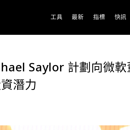
工具
最新
指標
快訊
ael Saylor 計劃向微
投資潛力