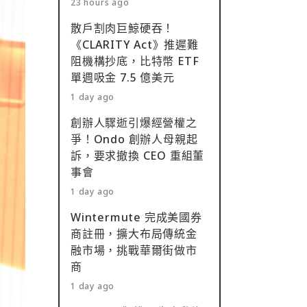
23 hours ago
散戶割肉巨鯨硬吞！
《CLARITY Act》推遲難
阻機構抄底，比特幣 ETF
單週吸金 7.5 億美元
1 day ago
創辦人驟逝引爆經營權之
爭！Ondo 創辦人母親起
訴，要求撤換 CEO 重組董
事會
1 day ago
Wintermute 完成美國券
商註冊，擴大布局傳統金
融市場，挑戰華爾街做市
商
1 day ago