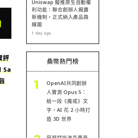
Uniswap 擬推原生自動複
利功能：聯合創辦人揭露
新機制，正式納入產品路
線圖
1 day ago
資評
桑幣熱門榜
 Sa
旨
OpenAI共同創辦
人實測 Opus 5：
給一段《魔戒》文
字，AI 花 2 小時打
造 3D 世界
巴菲特談波克夏最