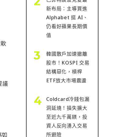
新布局：主導買進
Alphabet 挺 AI、
仍看好蘋果長期價
值
微軟
韓國散戶加速撤離
股市！KOSPI 交易
」
結構惡化，槓桿
ETF放大市場震盪
提議
Coldcard冷錢包漏
洞延燒！損失擴大
至近九千萬鎂，投
資人反向湧入交易
略如
所避險