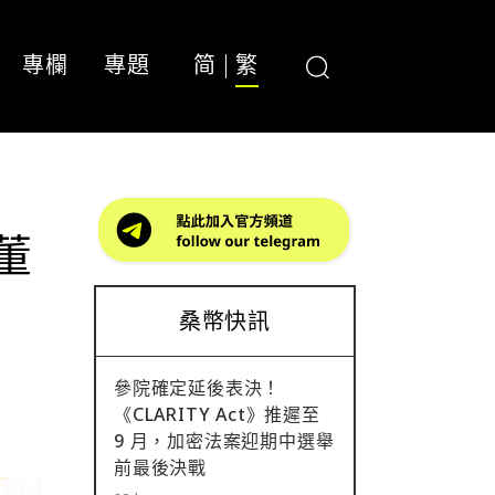
專欄
專題
简
繁
軟董
桑幣快訊
參院確定延後表決！
《CLARITY Act》推遲至
9 月，加密法案迎期中選舉
前最後決戰