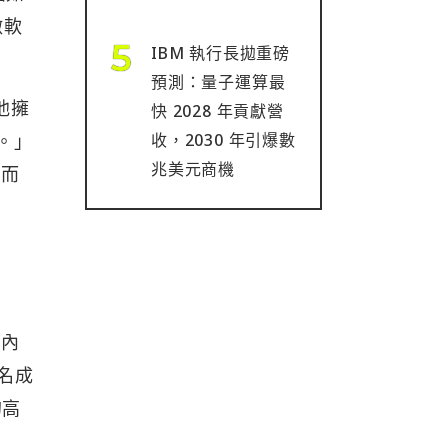
微軟
IBM 執行長拋重磅
預測：量子運算最
他擁
快 2028 年貢獻營
。」
收，2030 年引爆數
兆美元商機
從而
架內
名成
的高