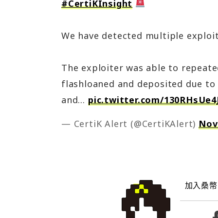
#CertiKInsight
We have detected multiple exploi
The exploiter was able to repeat
flashloaned and deposited due to 
and…
pic.twitter.com/130RHsUe4
— CertiK Alert (@CertiKAlert)
Nov
加入桑幣