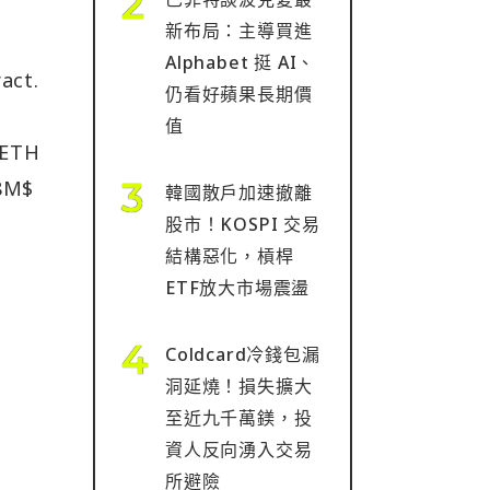
新布局：主導買進
Alphabet 挺 AI、
act.
仍看好蘋果長期價
值
tETH
.8M$
韓國散戶加速撤離
股市！KOSPI 交易
結構惡化，槓桿
ETF放大市場震盪
Coldcard冷錢包漏
洞延燒！損失擴大
至近九千萬鎂，投
資人反向湧入交易
所避險