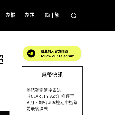
專欄
專題
简
繁
超
桑幣快訊
參院確定延後表決！
《CLARITY Act》推遲至
9 月，加密法案迎期中選舉
前最後決戰