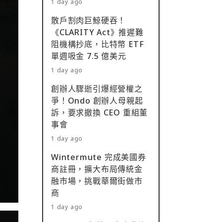
1 day ago
散戶割肉巨鯨硬吞！
《CLARITY Act》推遲難
阻機構抄底，比特幣 ETF
單週吸金 7.5 億美元
1 day ago
創辦人驟逝引爆經營權之
爭！Ondo 創辦人母親起
訴，要求撤換 CEO 重組董
事會
1 day ago
Wintermute 完成美國券
商註冊，擴大布局傳統金
融市場，挑戰華爾街做市
商
1 day ago