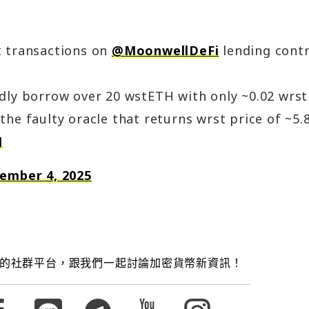
t transactions on
@MoonwellDeFi
lending contr
edly borrow over 20 wstETH with only ~0.02 wrs
the faulty oracle that returns wrst price of ~5
J
ember 4, 2025
的社群平台，跟我們一起討論加密貨幣新資訊！