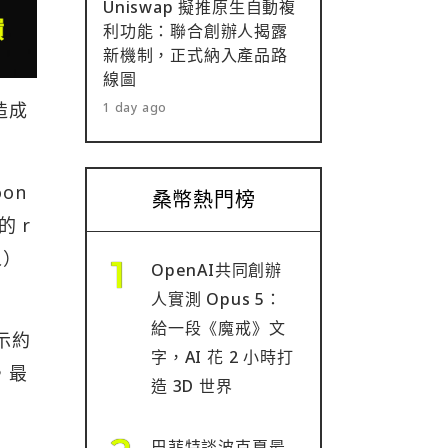
Uniswap 擬推原生自動複
利功能：聯合創辦人揭露
新機制，正式納入產品路
線圖
造成
1 day ago
on
桑幣熱門榜
的 r
人）
OpenAI共同創辦
人實測 Opus 5：
給一段《魔戒》文
示約
字，AI 花 2 小時打
，最
造 3D 世界
巴菲特談波克夏最