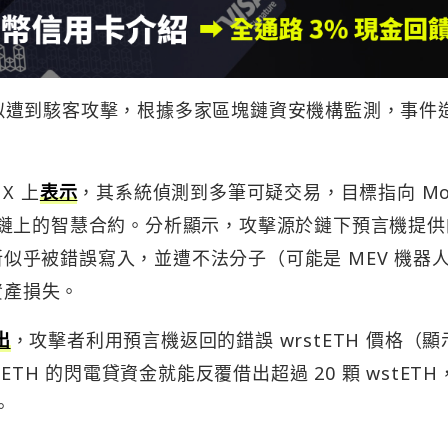
週二疑似遭到駭客攻擊，根據多家區塊鏈資安機構監測，事件
X 上
表示
，其系統偵測到多筆可疑交易，目標指向 Mo
ism 區塊鏈上的智慧合約。分析顯示，攻擊源於鏈下預言機提供
更新似乎被錯誤寫入，並遭不法分子（可能是 MEV 機器
資產損失。
出
，攻擊者利用預言機返回的錯誤 wrstETH 價格（顯
stETH 的閃電貸資金就能反覆借出超過 20 顆 wstETH
。