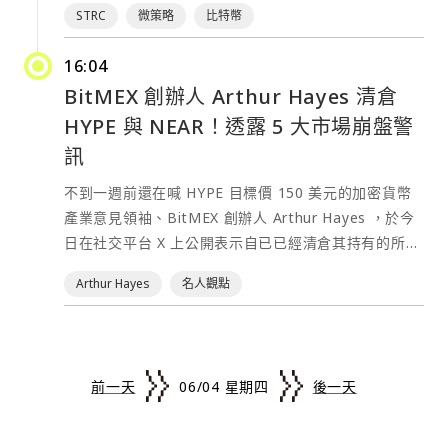
甚至優於原先模型。 不過，這次切換並非輕量工程。團
STRC
微策略
比特幣
震動華爾街。因為 STRC 自 2025 年 7 月問世以來，其
隊為了支撐 DeepSeek v4 的部署，額外開發了大量底
核心賣點正是透過每月動態調整股息，讓投資人在免受
層基礎設施與內部工具，實際工作量遠超預期，據稱達
16:04
比特幣暴跌暴漲的折磨下，穩拿 11.5% 的高額年化現
到原估算的 100 倍。 在雲端基礎設施選擇上，Lindy
BitMEX 創辦人 Arthur Hayes 清倉
金流。如今，這座高收益避風港的防線似乎開始出現裂
最終並未選擇主流大型雲服務商，而是採用相對冷門的
HYPE 與 NEAR！透露 5 大市場崩盤警
痕。 追溯 STRC 近期走軟的背後邏輯，表面上是受加
Atlas Cloud，以優化成本與部署彈性。值得注意的
密貨幣大盤拖累——5 月下旬以來，比特幣（BTC）自
訊
是，公司並未完全放棄 Anthropic 模型。在內部工作流
8.2 萬美元的高點回落逾 21%，至 6.43 萬美元附近。
程與員工生產力工具中，仍保留 Claude 系列模型作為
不到一週前還在喊 HYPE 目標價 150 美元的加密貨幣
然而，更深層的結構性原因，在於競爭對手帶來的「流
主要選項，並在複雜任務中作為「備援路由」，當
產業意見領袖、BitMEX 創辦人 Arthur Hayes ，於今
動性內捲」。 由 Strive Asset
DeepSeek v4 失效時自動接管。 Ramp 報告：
日在社交平台 X 上公開表示自已已經清倉其持有的所有
Management（ASST）發行的同類型永續優先證券
DeepSeek 成企業 AI 支出熱門項目 企業支出管理平台
HYPE 和 NEAR 倉位，並透露市場可能即將迎來高點回
SATA，近期祭出了「每個交易日派發股利」的激進策
Arthur Hayes
名人觀點
Ramp 最新分析顯示，在其追蹤的數萬家企業信用卡與
落。
略，年化殖利率高達 13%。在整體市場恐慌、資產價格
SaaS支出數據中，DeepSeek 已意外成為最熱門的AI
https://twitter.com/CryptoHayes/status/206241152
劇烈波動的當下，SATA 的「每日到帳」機制為投資人
相關服務之一。 報告指出，部分美國企業並未選擇在本
自該推文發布後，HYPE 和 NEAR 皆出現顯著下跌。
提供了極致的資金安全感與再投資效率，導致其價格在
地部署開源模型，而是直接購買 DeepSeek 的官方托
Arthur Hayes 在推文中預告將在下週二發布名為
BTC 大跌之際依然穩守 100 美元面額。 這場「月結」
前一天
06/04 星期四
後一天
管 API，導致資料在使用過程中可能跨境傳輸至中國伺
《Reality Test》的文章詳細解釋拋售原因，並提前總
與「日結」的流動性爭奪戰，直接反應在母公司股價
服器，引發一定程度的安全與合規討論。 這一現象與早
結了以下 5 大關鍵核心觀點。 • 能源價格上漲：受
上。過去三個月內，Strive 的股價飆升了 110%，而
期市場對中國大模型的高度警惕形成鮮明對比。儘管美
伊朗戰爭與庫存補貨影響，能源價格將被推高。 • 大