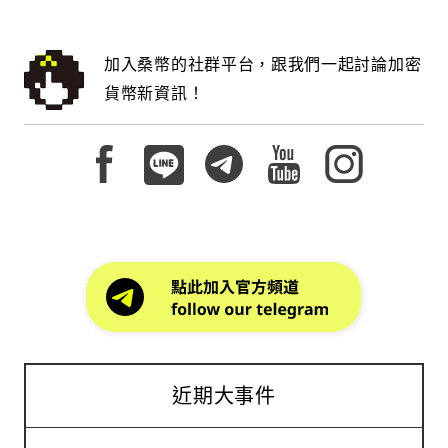
Strategy（MSTR）僅微幅上漲 12%。面對對手的步步
國政策與企業內控曾普遍限制使用中國模型，但在成本
型 AI IPO 潮：從現在到第三季（Q3）初，預計將有 3
進逼，Strategy 已緊急提出反擊修正案，擬將 STRC
壓力下，中小企業逐漸選擇「向價格低頭」。 AI 支出
個巨型 AI 項目進行 IPO。 • 政治局勢轉變：預測川
的派息頻率由每月一次加倍提升至每半月一次，目前該
加入桑幣的社群平台，跟我們一起討論加密
結構重組：混合調度成主流 除了 DeepSeek，市場上
普（Trump）為了幫共和黨贏得期中選舉，將轉向「反
提案正交由兩類股東進行關鍵表決，預計 6 月 8 日正式
多家開源推理平台也同步受益，包括 Fireworks AI、
貨幣新資訊！
AI」的政治立場。 • 市場高點將至：認為市場的最高
揭曉。 潛在拋壓至多每個月 2 億美元 隨著 STRC 跌破
fal AI 與 DeepInfra 等，均成為企業降低推理成本的選
點將會出現在現在至 9 月之間。 • 獲利了結時機：
面值，市場上關於「微策略是否會被迫清算比特幣以支
項。此外，企業端正在形成一種新的「分層調度策
目前是獲利了結（Take profit）的好時機，他選擇此時
付股息」的違約陰謀論開始甚囂塵上。知名黃金多頭、
略」：日常任務使用低成本開源模型，複雜任務則保留
退場以確保能安心享受生活，無需再為倉位波動而擔
長期加密貨幣批評者 Peter Schiff 便公開唱衰，預言微
OpenAI 或 Anthropic 的高階模型，這種混合架構正在
憂。 值得一提的是，此次拋售發生在 Arthur Hayes 與
策略創辦人 Michael Saylor 最終將被迫取消股息，進
成為AI應用落地的主流方式之一。
Kyle Samani 公開進行一場 10 萬美元慈善賭約後不
而引發大規模集體訴訟與本金踩踏。 然而，華爾街主流
久。先前 Arthur Hayes 表示，到 2026 年底，HYPE
分析機構與計量交易員則抱持截然不同的理智觀點。 社
的表現將超過所有市值前十名的加密資產，並主動向
群知名財經觀察家 @thedefivillain 指出，若仔細拆解
Kyle Samani 發起挑戰。而 Kyle Samani 則選擇押注
財務數據，STRC 目前每月的股息負擔約在 8,000 萬至
SOL，接受了這場賭注。不過，與 Arthur Hayes 的個
1.5 億美元之間。即便未來因觸發保護機制而調高股利
人倉位相比，10 萬美元似乎並不是非贏不可的賭注。
率，極端情況下的每月現金需求也不過 2 億美元。
https://twitter.com/thedefivillain/status/206225085
近期大事件
相較於 2024 年夏天德國政府在不到一個月內於公開市
場倒貨 30 億美元比特幣的歷史紀錄，微策略為了履行