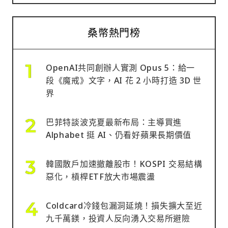
投資人還能額外賺取約 6% 的資本利得。
桑幣熱門榜
OpenAI共同創辦人實測 Opus 5：給一
段《魔戒》文字，AI 花 2 小時打造 3D 世
界
巴菲特談波克夏最新布局：主導買進
Alphabet 挺 AI、仍看好蘋果長期價值
韓國散戶加速撤離股市！KOSPI 交易結構
惡化，槓桿ETF放大市場震盪
Coldcard冷錢包漏洞延燒！損失擴大至近
九千萬鎂，投資人反向湧入交易所避險