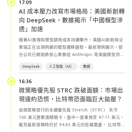
17:09
公司同時申請將該優先股以代碼 BMNP 在紐約證券交
AI 成本壓力改寫市場格局：美國新創轉
易所掛牌，預計於首次發行後 30 天內開始交易，
向 DeepSeek，數據揭示「中國模型滲
Moelis & Company 與 Cantor 擔任聯席主承銷商。
Bitmine 表示，本次募資將用於一般企業用途，其中可
透」加速
能包括進一步購買以太幣以及擴張質押業務。此舉延續
隨著AI推理與模型調用成本持續攀升，美國AI新創與企
公司持續擴大 ETH 儲備部位的策略。最新披露顯示，
業端正在出現明顯的模型遷移趨勢。最新案例顯示，部
Bitmine 於 6 月 1 日新增購入 26,497 顆 ETH，使總
分公司已開始將核心業務從 Anthropic 等美國模型供應
持倉達 5,416,901 顆 ETH。不過在 ETH 價格持續走弱
商，轉向更低成本的開源或中國系模型，其中
的背景下，公司帳面浮虧已擴大至約 92 億美元。 市場
DeepSeek
人工智能（AI）
數據
DeepSeek 成為最受關注的替代選項之一。 Lindy 全面
方面，ETH 近期下跌約 4.16%，報約 1,774 美元，過
切換 DeepSeek：成本下降、性能不降反升 iMessage
去一年跌幅約 32%。Bitmine 股價亦受到影響，當日下
16:36
原生AI助手公司 Lindy 創辦人 Flo Crivello 近日表示，
跌 5.95%，收在 16.9 美元。 市場人士指出，Bitmine
微策略優先股 STRC 跌破面額：市場出
公司已將用戶端所有流量從 Anthropic 模型切換至
的融資模式與 Strategy 推出的高收益永續優先股
現違約恐慌，比特幣恐面臨巨大拋壓？
DeepSeek v4。
STRC 類似，皆透過高股息工具吸引收益型資金，同時
https://twitter.com/Altimor/status/20623898854373
間接放大對加密資產的曝險。不過在 ETH 波動與持續
由微策略發行的永續優先股 Stretch（STRC） 失守
他指出，這次遷移帶來兩個明顯結果：一方面，公司在
回撤的情況下，此類策略的槓桿與資產價格風險也同步
100 美元整數面額關卡，盤中一度重挫至 97.11 美元，
模型推理成本上節省「數百萬美元」級別的支出；另一
上升。
截至最新發稿時仍於 94.65 美元的低檔震盪。 比特幣
方面，在多個核心任務場景中，DeepSeek v4 的表現
失血與「每日派息」的降維打擊 這起「脫錨事件」迅速