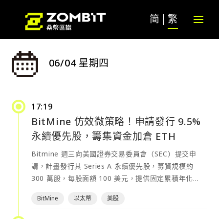
简
繁
06/04 星期四
17:19
BitMine 仿效微策略！申請發行 9.5%
永續優先股，籌集資金加倉 ETH
Bitmine 週三向美國證券交易委員會（SEC）提交申
請，計畫發行其 Series A 永續優先股，募資規模約
300 萬股，每股面額 100 美元，提供固定累積年化
9.5% 的股息率。 根據申請內容，該股息將按週支付
BitMine
以太幣
美股
（需董事會宣告），若未支付將累積計息，初始累積利
率為 9.55%，並每期上調 5 個基點，最高可達 15%。