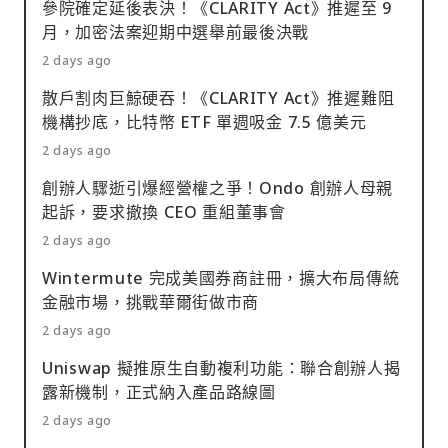
優先股義務而可能產生的潛在資產處置，對每日交易量
參院確定延後表決！《CLARITY Act》推遲至 9
數百億的加密市場而言，不過是「杯水車薪」。
月，加密法案迎期中選舉前最後決戰
@thedefivillain 認為，市場對於「STRC 的下跌」與
2 days ago
「微策略拋售比特幣」都有點過度反應了。 此外，創辦
散戶割肉巨鯨硬吞！《CLARITY Act》推遲難阻
人 Michael Saylor 此前也已於 6 月 1 日親自發表聲
機構抄底，比特幣 ETF 單週吸金 7.5 億美元
明，確認 2026 年 6 月的股利率維持 11.50% 不變，強
2 days ago
調沒有任何削減或延期計畫。Benchmark 分析師
Mark Palmer 亦力挺指出，微策略儲備中高達
創辦人驟逝引爆經營權之爭！Ondo 創辦人母親
843,706 顆的比特幣儲備（占全球總量 4.01%），正是
起訴，要求撤換 CEO 重組董事會
STRC 最堅實的信用後盾。 觀察家眼中的「折價套利」
2 days ago
新機會 財經媒體《福布斯》分析認為，這波跌勢本質上
Wintermute 完成美國券商註冊，擴大布局傳統
是一場由量化基金技術性停損引發的「流動性踩踏」，
金融市場，挑戰華爾街做市商
而非基本面的惡化。 對於長線價值投資人而言，當前
STRC 的折價反而創造了一個獨特的「錨定回歸交易」
2 days ago
機會——在微策略並未實質違約、且承諾優化派息頻率
Uniswap 擬推原生自動複利功能：聯合創辦人揭
的前提下，以約 94 美元的成本買進面額 100 美元的資
露新機制，正式納入產品路線圖
產，不僅能鎖定實質超過 12% 的隱含殖利率，未來當
2 days ago
比特幣築底反彈、STRC 重新向 100 美元磁吸回歸時，