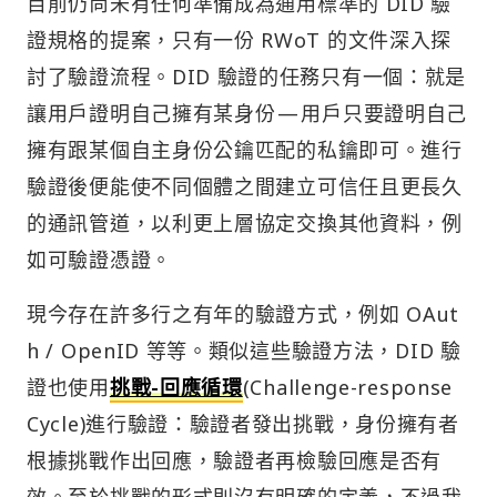
目前仍尚未有任何準備成為通用標準的 DID 驗
證規格的提案，只有一份 RWoT 的文件深入探
討了驗證流程。DID 驗證的任務只有一個：就是
讓用戶證明自己擁有某身份 — 用戶只要證明自己
擁有跟某個自主身份公鑰匹配的私鑰即可。進行
驗證後便能使不同個體之間建立可信任且更長久
的通訊管道，以利更上層協定交換其他資料，例
如可驗證憑證。
現今存在許多行之有年的驗證方式，例如 OAut
h / OpenID 等等。類似這些驗證方法，DID 驗
證也使用
挑戰-回應循環
(Challenge-response
Cycle)進行驗證：驗證者發出挑戰，身份擁有者
根據挑戰作出回應，驗證者再檢驗回應是否有
效。至於挑戰的形式則沒有明確的定義，不過我