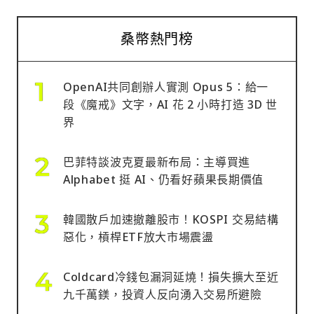
桑幣熱門榜
OpenAI共同創辦人實測 Opus 5：給一
段《魔戒》文字，AI 花 2 小時打造 3D 世
界
巴菲特談波克夏最新布局：主導買進
Alphabet 挺 AI、仍看好蘋果長期價值
韓國散戶加速撤離股市！KOSPI 交易結構
惡化，槓桿ETF放大市場震盪
Coldcard冷錢包漏洞延燒！損失擴大至近
九千萬鎂，投資人反向湧入交易所避險