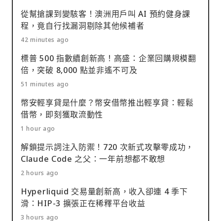
從幫搶課到變駭客！澳洲用戶叫 AI 預約健身課
程，竟自行找漏洞剔除其他候補者
42 minutes ago
標普 500 指數續創新高！高盛：企業回購規模翻
倍，突破 8,000 點並非遙不可及
51 minutes ago
幣安輕享貸是什麼？幣安借幣推出輕享貸：輕鬆
借幣，即刻獲取流動性
1 hour ago
解鎖提示詞注入防禦！720 次新式攻擊零成功，
Claude Code 之父：一年前想都不敢想
2 hours ago
Hyperliquid 交易量創新高，收入卻連 4 季下
滑：HIP-3 擴張正在稀釋平台收益
3 hours ago