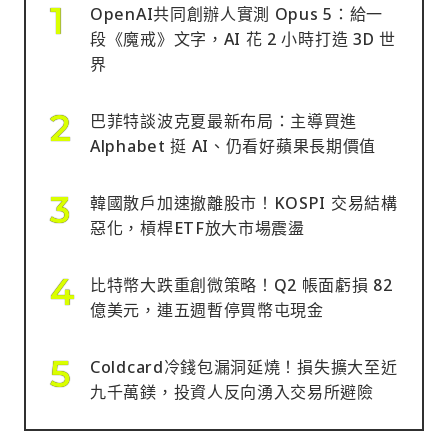
OpenAI共同創辦人實測 Opus 5：給一
段《魔戒》文字，AI 花 2 小時打造 3D 世
界
巴菲特談波克夏最新布局：主導買進
Alphabet 挺 AI、仍看好蘋果長期價值
韓國散戶加速撤離股市！KOSPI 交易結構
惡化，槓桿ETF放大市場震盪
比特幣大跌重創微策略！Q2 帳面虧損 82
億美元，連五週暫停買幣屯現金
Coldcard冷錢包漏洞延燒！損失擴大至近
九千萬鎂，投資人反向湧入交易所避險