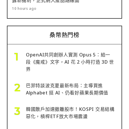
露新機制，正式納入產品路線圖
10 hours ago
桑幣熱門榜
OpenAI共同創辦人實測 Opus 5：給一
段《魔戒》文字，AI 花 2 小時打造 3D 世
界
巴菲特談波克夏最新布局：主導買進
Alphabet 挺 AI、仍看好蘋果長期價值
韓國散戶加速撤離股市！KOSPI 交易結構
惡化，槓桿ETF放大市場震盪