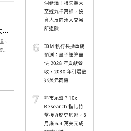
洞延燒！損失擴大
至近九千萬鎂，投
開
資人反向湧入交易
所避險
太危
溫。
IBM 執行長拋重磅
業發起
預測：量子運算最
快 2028 年貢獻營
收，2030 年引爆數
兆美元商機
熊市尾聲？10x
Research 指比特
幣接近歷史底部，8
月底 6.3 萬美元成