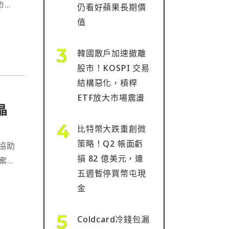
市場
仍看好蘋果長期價
值
韓國散戶加速撤離
股市！KOSPI 交易
結構惡化，槓桿
ETF放大市場震盪
晶
比特幣大跌重創微
策略！Q2 帳面虧
協助
損 82 億美元，連
案也
五週暫停買幣屯現
晶
金
Coldcard冷錢包漏