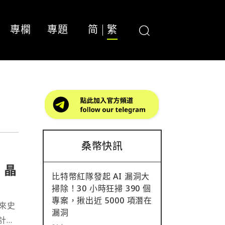
專欄
專題
简
繁
桑幣快訊
 晶
比特幣紅隊發起 AI 漏洞大
掃除！30 小時狂掃 390 個
專案，揪出近 5000 項潛在
來史
漏洞
計的