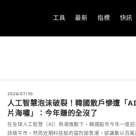
工具
最新
指標
快訊
2026/07/30
人工智慧泡沫破裂！韓國散戶慘遭「AI
片海嘯」：今年賺的全沒了
在全球人工智慧（AI）熱潮推動下，韓國股市今年一度迎
詩級牛市，然而近期科技股的猛烈拋售潮，卻讓數以百萬