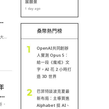
展願景
1 day ago
押
桑幣熱門榜
股大幅
OpenAI共同創辦
人實測 Opus 5：
給一段《魔戒》文
字，AI 花 2 小時打
造 3D 世界
年
巴菲特談波克夏最
上
新布局：主導買進
斯．
Alphabet 挺 AI、