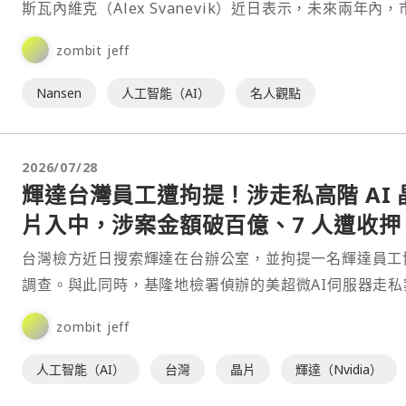
斯瓦內維克（Alex Svanevik）近日表示，未來兩年內，
上的AI交易代理數量將超過人類交易者，而⋯
zombit jeff
Nansen
人工智能（AI）
名人觀點
2026/07/28
輝達台灣員工遭拘提！涉走私高階 AI 
片入中，涉案金額破百億、7 人遭收押
台灣檢方近日搜索輝達在台辦公室，並拘提一名輝達員工
調查。與此同時，基隆地檢署偵辦的美超微AI伺服器走私
直指輝達內部，資深業務發展經理張登隆因涉嫌協助管制
zombit jeff
片⋯
人工智能（AI）
台灣
晶片
輝達（Nvidia）