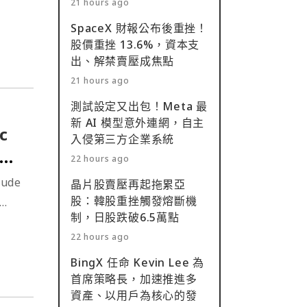
21 hours ago
槓
SpaceX 財報公布後重挫！
股價重挫 13.6%，資本支
出、解禁賣壓成焦點
21 hours ago
測試設定又出包！Meta 最
新 AI 模型意外連網，自主
c
入侵第三方企業系統
以
22 hours ago
ude
晶片股賣壓再起拖累亞
股：韓股重挫觸發熔斷機
制，日股跌破6.5萬點
22 hours ago
BingX 任命 Kevin Lee 為
首席策略長，加速推進多
資產、以用戶為核心的發