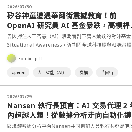
2026/07/30
矽谷神童遭遇華爾街震撼教育！前
OpenAI 研究員 AI 基金暴跌，高槓桿
注 AI 迎來嚴峻考驗
曾因押注人工智慧（AI）浪潮而創下驚人績效的對沖基金
Situational Awareness，近期因全球科技股與AI概念
回檔而遭遇重大挫折。根據《金融時報⋯
zombit jeff
openai
人工智能（AI）
機構
華爾街
2026/07/29
Nansen 執行長預言：AI 交易代理 2 
內超越人類！從數據分析走向自動化鏈
交易
區塊鏈數據分析平台Nansen共同創辦人兼執行長亞歷克