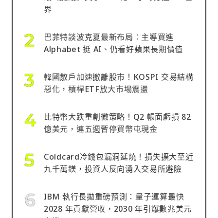
界
巴菲特談波克夏最新布局：主導買進
Alphabet 挺 AI、仍看好蘋果長期價值
韓國散戶加速撤離股市！KOSPI 交易結構
惡化，槓桿ETF放大市場震盪
比特幣大跌重創微策略！Q2 帳面虧損 82
億美元，連五週暫停買幣屯現金
Coldcard冷錢包漏洞延燒！損失擴大至近
九千萬鎂，投資人反向湧入交易所避險
IBM 執行長拋重磅預測：量子運算最快
2028 年貢獻營收，2030 年引爆數兆美元