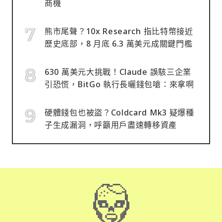
商機
熊市尾聲？10x Research 指比特幣接近
歷史底部，8 月底 6.3 萬美元成關鍵門檻
630 萬美元大挑戰！Claude 誤駭三企業
引恐慌，BitGo 執行長曬錢包嗆：來拿啊
硬體錢包也被盜？Coldcard Mk3 疑爆種
子生成漏洞，呼籲用戶盡速轉移資產