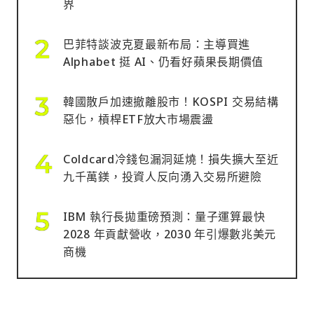
界
巴菲特談波克夏最新布局：主導買進
Alphabet 挺 AI、仍看好蘋果長期價值
韓國散戶加速撤離股市！KOSPI 交易結構
惡化，槓桿ETF放大市場震盪
Coldcard冷錢包漏洞延燒！損失擴大至近
九千萬鎂，投資人反向湧入交易所避險
IBM 執行長拋重磅預測：量子運算最快
2028 年貢獻營收，2030 年引爆數兆美元
商機