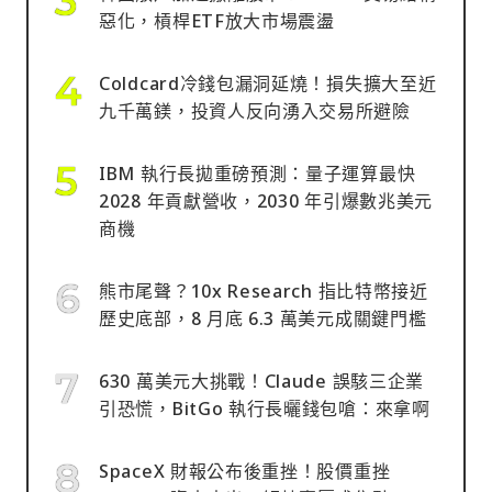
惡化，槓桿ETF放大市場震盪
Coldcard冷錢包漏洞延燒！損失擴大至近
九千萬鎂，投資人反向湧入交易所避險
IBM 執行長拋重磅預測：量子運算最快
2028 年貢獻營收，2030 年引爆數兆美元
商機
熊市尾聲？10x Research 指比特幣接近
歷史底部，8 月底 6.3 萬美元成關鍵門檻
630 萬美元大挑戰！Claude 誤駭三企業
引恐慌，BitGo 執行長曬錢包嗆：來拿啊
SpaceX 財報公布後重挫！股價重挫