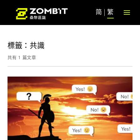
简
繁
標籤：共識
共有 1 篇文章