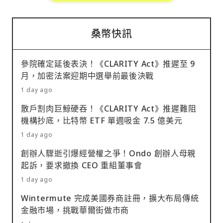
桑幣快訊
參院確定延後表決！《CLARITY Act》推遲至 9
月，加密法案迎期中選舉前最後決戰
1 day ago
散戶割肉巨鯨硬吞！《CLARITY Act》推遲難阻
機構抄底，比特幣 ETF 單週吸金 7.5 億美元
1 day ago
創辦人驟逝引爆經營權之爭！Ondo 創辦人母親
起訴，要求撤換 CEO 重組董事會
1 day ago
Wintermute 完成美國券商註冊，擴大布局傳統
金融市場，挑戰華爾街做市商