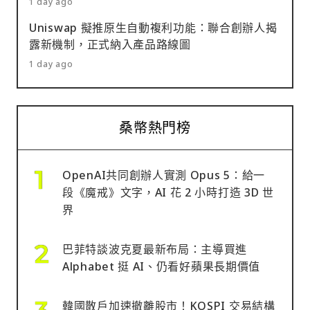
1 day ago
Uniswap 擬推原生自動複利功能：聯合創辦人揭
露新機制，正式納入產品路線圖
1 day ago
桑幣熱門榜
OpenAI共同創辦人實測 Opus 5：給一
段《魔戒》文字，AI 花 2 小時打造 3D 世
界
巴菲特談波克夏最新布局：主導買進
Alphabet 挺 AI、仍看好蘋果長期價值
韓國散戶加速撤離股市！KOSPI 交易結構