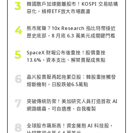
韓國散戶加速撤離股市！KOSPI 交易結構
惡化，槓桿ETF放大市場震盪
熊市尾聲？10x Research 指比特幣接近
歷史底部，8 月底 6.3 萬美元成關鍵門檻
SpaceX 財報公布後重挫！股價重挫
13.6%，資本支出、解禁賣壓成焦點
晶片股賣壓再起拖累亞股：韓股重挫觸發
熔斷機制，日股跌破6.5萬點
突破傳統防禦！美加研究人員打造首款 AI
網路蠕蟲，可自適應、自我複製
全球股市飆新高！資金擁抱 AI 科技股，
比特幣卻卡死 6.4 萬美元