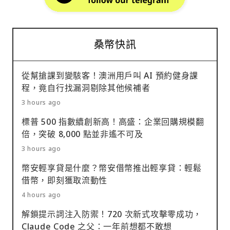
桑幣快訊
從幫搶課到變駭客！澳洲用戶叫 AI 預約健身課
程，竟自行找漏洞剔除其他候補者
3 hours ago
標普 500 指數續創新高！高盛：企業回購規模翻
倍，突破 8,000 點並非遙不可及
3 hours ago
幣安輕享貸是什麼？幣安借幣推出輕享貸：輕鬆
借幣，即刻獲取流動性
4 hours ago
解鎖提示詞注入防禦！720 次新式攻擊零成功，
Claude Code 之父：一年前想都不敢想