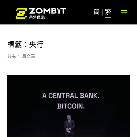
简
繁
標籤：央行
共有 1 篇文章