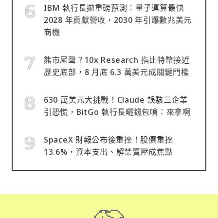
IBM 執行長拋重磅預測：量子運算最快
2028 年貢獻營收，2030 年引爆數兆美元
商機
熊市尾聲？10x Research 指比特幣接近
歷史底部，8 月底 6.3 萬美元成關鍵門檻
630 萬美元大挑戰！Claude 誤駭三企業
引恐慌，BitGo 執行長曬錢包嗆：來拿啊
SpaceX 財報公布後重挫！股價重挫
13.6%，資本支出、解禁賣壓成焦點