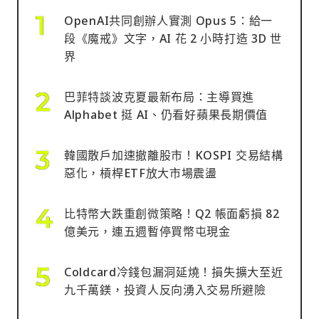
OpenAI共同創辦人實測 Opus 5：給一
段《魔戒》文字，AI 花 2 小時打造 3D 世
界
巴菲特談波克夏最新布局：主導買進
Alphabet 挺 AI、仍看好蘋果長期價值
韓國散戶加速撤離股市！KOSPI 交易結構
惡化，槓桿ETF放大市場震盪
比特幣大跌重創微策略！Q2 帳面虧損 82
億美元，連五週暫停買幣屯現金
Coldcard冷錢包漏洞延燒！損失擴大至近
九千萬鎂，投資人反向湧入交易所避險