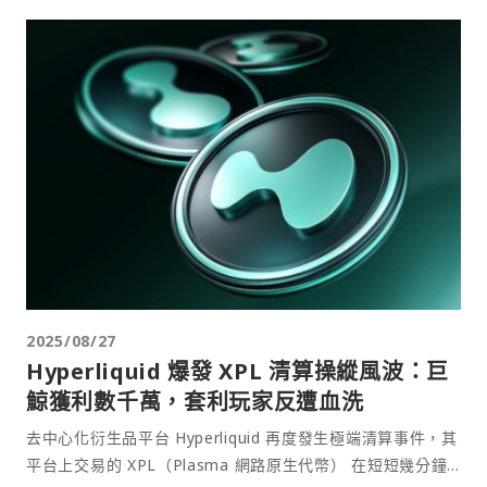
2025/08/27
Hyperliquid 爆發 XPL 清算操縱風波：巨
鯨獲利數千萬，套利玩家反遭血洗
去中心化衍生品平台 Hyperliquid 再度發生極端清算事件，其
平台上交易的 XPL（Plasma 網路原生代幣） 在短短幾分鐘