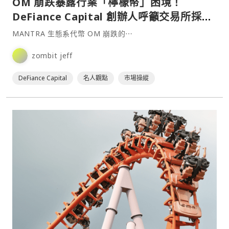
OM 崩跌暴露行業「檸檬幣」困境！
DeFiance Capital 創辦人呼籲交易所採取
行動
MANTRA 生態系代幣 OM 崩跌的⋯
zombit jeff
DeFiance Capital
名人觀點
市場操縱