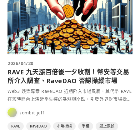
2026/04/20
RAVE 九天漲百倍後一夕收割！幣安等交易
所介入調查、RaveDAO 否認操縱市場
Web3 娛樂專案 RaveDAO 近期陷入市場風暴，其代幣 RAVE
在短時間內上演近乎失控的暴漲與崩跌，引發外界對市場操縱
的強烈質疑，連帶也讓多家主流交易所啟動調查。⋯
zombit jeff
RAVE
RaveDAO
市場操縱
爭議
鏈上數據