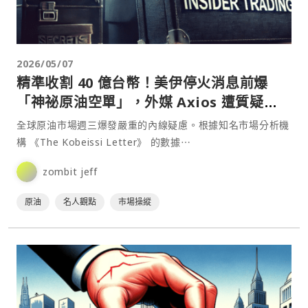
2026/05/07
精準收割 40 億台幣！美伊停火消息前爆
「神祕原油空單」，外媒 Axios 遭質疑操
縱市場
全球原油市場週三爆發嚴重的內線疑慮。根據知名市場分析機
構 《The Kobeissi Letter》 的數據⋯
zombit jeff
原油
名人觀點
市場操縱