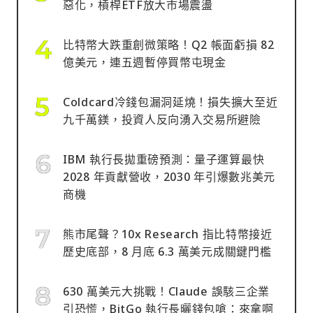
惡化，槓桿ETF放大市場震盪
比特幣大跌重創微策略！Q2 帳面虧損 82
億美元，連五週暫停買幣屯現金
Coldcard冷錢包漏洞延燒！損失擴大至近
九千萬鎂，投資人反向湧入交易所避險
IBM 執行長拋重磅預測：量子運算最快
2028 年貢獻營收，2030 年引爆數兆美元
商機
熊市尾聲？10x Research 指比特幣接近
歷史底部，8 月底 6.3 萬美元成關鍵門檻
630 萬美元大挑戰！Claude 誤駭三企業
引恐慌，BitGo 執行長曬錢包嗆：來拿啊