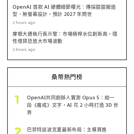
OpenAI 首款 AI 硬體細節曝光：傳採甜甜圈造
型、無螢幕設計，預計 2027 年問世
2 hours ago
摩根大通執行長示警：市場槓桿水位創新高，隱
性借貸恐放大市場波動
2 hours ago
桑幣熱門榜
OpenAI共同創辦人實測 Opus 5：給一
段《魔戒》文字，AI 花 2 小時打造 3D 世
界
巴菲特談波克夏最新布局：主導買進