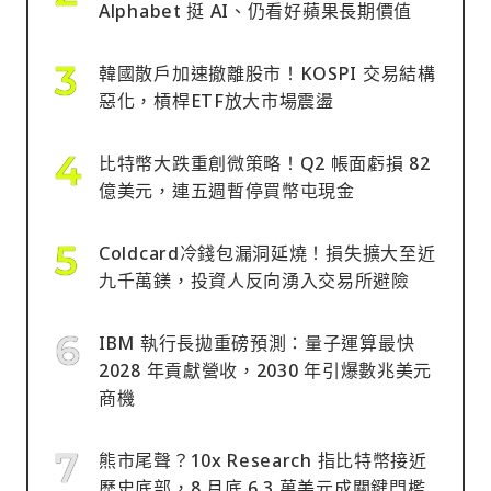
Alphabet 挺 AI、仍看好蘋果長期價值
韓國散戶加速撤離股市！KOSPI 交易結構
惡化，槓桿ETF放大市場震盪
比特幣大跌重創微策略！Q2 帳面虧損 82
億美元，連五週暫停買幣屯現金
Coldcard冷錢包漏洞延燒！損失擴大至近
九千萬鎂，投資人反向湧入交易所避險
IBM 執行長拋重磅預測：量子運算最快
2028 年貢獻營收，2030 年引爆數兆美元
商機
熊市尾聲？10x Research 指比特幣接近
歷史底部，8 月底 6.3 萬美元成關鍵門檻