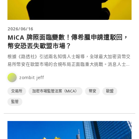
2026/06/16
MiCA 牌照面臨變數！傳希臘申請遭駁回，
幣安恐丟失歐盟市場？
根據《路透社》引述兩名知情人士報導，全球最大加密貨幣交
易所幣安在歐盟市場的合規布局正面臨重大挑戰。消息人士透
露，幣安向希臘監管機構提出的《加密資產市場法規》
zombit jeff
（MiC⋯
交易所
加密市場監管法案（MiCA）
幣安
歐盟
監管