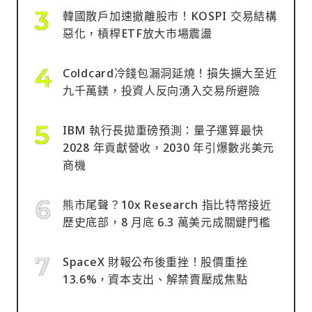
韓國散戶加速撤離股市！KOSPI 交易結構
惡化，槓桿ETF放大市場震盪
Coldcard冷錢包漏洞延燒！損失擴大至近
九千萬鎂，投資人反向湧入交易所避險
IBM 執行長拋重磅預測：量子運算最快
2028 年貢獻營收，2030 年引爆數兆美元
商機
熊市尾聲？10x Research 指比特幣接近
歷史底部，8 月底 6.3 萬美元成關鍵門檻
SpaceX 財報公布後重挫！股價重挫
13.6%，資本支出、解禁賣壓成焦點