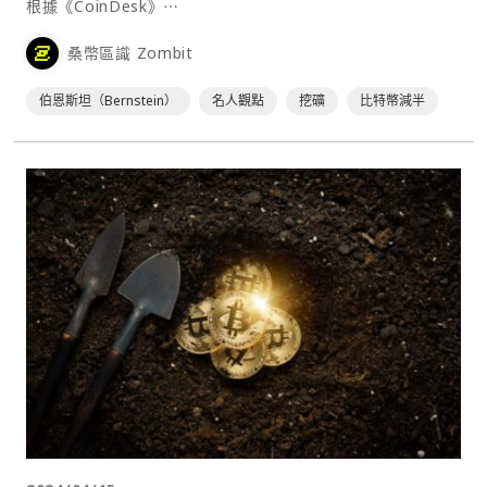
根據《CoinDesk》⋯
桑幣區識 Zombit
伯恩斯坦（Bernstein）
名人觀點
挖礦
比特幣減半