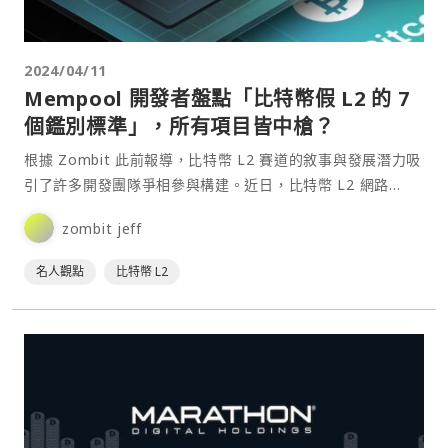
2024/04/11
Mempool 開發者盤點「比特幣假 L2 的 7
個鑑別標準」，所有項目皆中槍？
根據 Zombit 此前報導，比特幣 L2 賽道的敘事與發展潛力吸
引了許多開發團隊爭相參與構建。近日，比特幣 L2 網路
Mezo 開發商 Thesis 還宣布在 Pantera Capital 的領投下完
zombit jeff
成了 2,100 萬美元 A 輪融資，其他參投方包括 Multi⋯
名人觀點
比特幣 L2