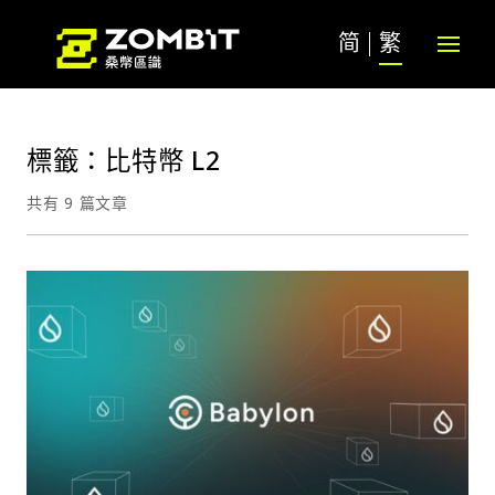
简
繁
標籤：比特幣 L2
共有 9 篇文章