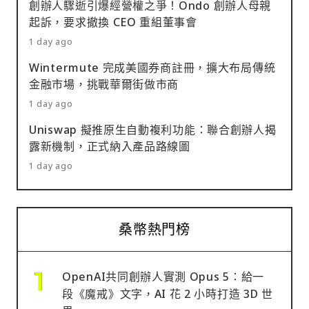
創辦人驟逝引爆經營權之爭！Ondo 創辦人母親
起訴，要求撤換 CEO 重組董事會
1 day ago
Wintermute 完成美國券商註冊，擴大布局傳統
金融市場，挑戰華爾街做市商
1 day ago
Uniswap 擬推原生自動複利功能：聯合創辦人揭
露新機制，正式納入產品路線圖
1 day ago
桑幣熱門榜
OpenAI共同創辦人實測 Opus 5：給一
段《魔戒》文字，AI 花 2 小時打造 3D 世