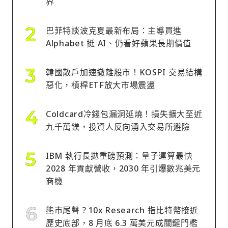
界
巴菲特談波克夏最新布局：主導買進
Alphabet 挺 AI、仍看好蘋果長期價值
韓國散戶加速撤離股市！KOSPI 交易結構
惡化，槓桿ETF放大市場震盪
Coldcard冷錢包漏洞延燒！損失擴大至近
九千萬鎂，投資人反向湧入交易所避險
IBM 執行長拋重磅預測：量子運算最快
2028 年貢獻營收，2030 年引爆數兆美元
商機
熊市尾聲？10x Research 指比特幣接近
歷史底部，8 月底 6.3 萬美元成關鍵門檻