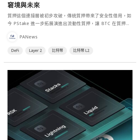
窘境與未來
質押這個連接層被初步攻破，傳統質押帶來了安全性借用，如
今 PStake 進一步拓展演進出流動性質押，讓 BTC 在質押的
同時依舊保有其流動性，似乎 BTCFI 已然⋯
PANews
DeFi
Layer 2
比特幣
比特幣 L2