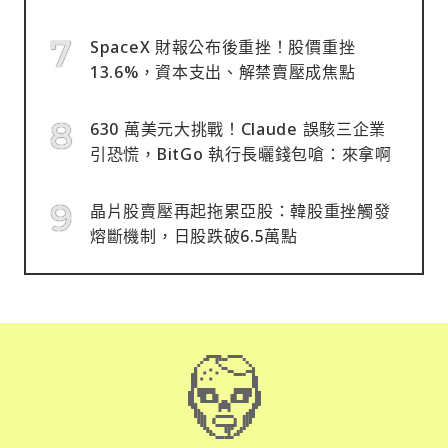
SpaceX 財報公布後重挫！股價重挫
13.6%，資本支出、解禁賣壓成焦點
630 萬美元大挑戰！Claude 誤駭三企業
引恐慌，BitGo 執行長曬錢包嗆：來拿啊
晶片股賣壓再起拖累亞股：韓股重挫觸發
熔斷機制，日股跌破6.5萬點