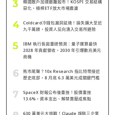
韓國散戶加速撤離股市！KOSPI 交易結構
惡化，槓桿ETF放大市場震盪
Coldcard冷錢包漏洞延燒！損失擴大至近
九千萬鎂，投資人反向湧入交易所避險
IBM 執行長拋重磅預測：量子運算最快
2028 年貢獻營收，2030 年引爆數兆美元
商機
熊市尾聲？10x Research 指比特幣接近
歷史底部，8 月底 6.3 萬美元成關鍵門檻
SpaceX 財報公布後重挫！股價重挫
13.6%，資本支出、解禁賣壓成焦點
630 萬美元大挑戰！Claude 誤駭三企業