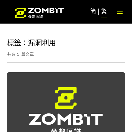
简
繁
標籤：漏洞利用
共有 5 篇文章