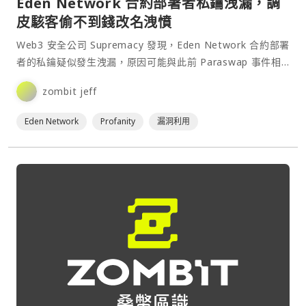
Eden Network 合約部署者私鑰洩漏，調
皮駭客偷不到錢改名洩憤
Web3 安全公司 Supremacy 發現，Eden Network 合約部署
者的私鑰疑似發生洩漏，原因可能與此前 Paraswap 事件相
同，皆與虛榮地址生成器 Profanity 的漏洞有關。由於該地址
zombit jeff
的管理員權限早已被轉移，因此不會對項目本身造成⋯
Eden Network
Profanity
漏洞利用