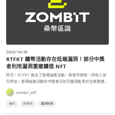
2022/10/28
RTFKT 鑄幣活動存在低端漏洞！部分中獎
者利用漏洞重複鑄造 NFT
昨日，RTFKT 推出了兩場抽獎活動，無條件限制，所有人皆
可參加。兩場抽獎活動的中獎者分別可獲得能用於兌換實體的
行李箱 NFT (總量 888 個) 及 Wokerbots NFT（總量 2222
zombit jeff
個）的鑄造資格。然而，除了鑄幣體驗廣受用戶批評以外，
NFT 玩家 ben⋯
NFT
RTFKT
漏洞利用