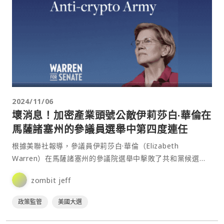
2024/11/06
壞消息！加密產業頭號公敵伊莉莎白·華倫在
馬薩諸塞州的參議員選舉中第四度連任
根據美聯社報導，參議員伊莉莎白·華倫（Elizabeth
Warren）在馬薩諸塞州的參議院選舉中擊敗了共和黨候選
人、支持加密貨幣的約翰·迪頓（John Deaton），成功連
zombit jeff
任。⋯
政策監管
美國大選