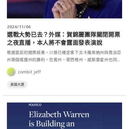
2024/11/06
選戰大勢已去？外媒：賀錦麗團隊關閉開票
之夜直播，本人將不會露面發表演說
根據當前的開票結果，川普已確定拿下北卡羅來納州與喬治亞
州兩個搖擺州的勝利，在賓州、密西根州、威斯康星州也同樣
保持領先。⋯
zombit jeff
美國大選