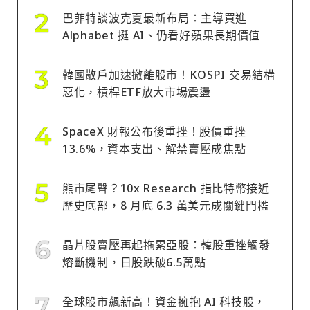
巴菲特談波克夏最新布局：主導買進
Alphabet 挺 AI、仍看好蘋果長期價值
韓國散戶加速撤離股市！KOSPI 交易結構
惡化，槓桿ETF放大市場震盪
SpaceX 財報公布後重挫！股價重挫
13.6%，資本支出、解禁賣壓成焦點
熊市尾聲？10x Research 指比特幣接近
歷史底部，8 月底 6.3 萬美元成關鍵門檻
晶片股賣壓再起拖累亞股：韓股重挫觸發
熔斷機制，日股跌破6.5萬點
全球股市飆新高！資金擁抱 AI 科技股，