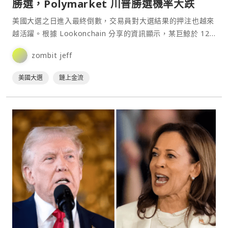
勝選，Polymarket 川普勝選機率大跌
美國大選之日進入最終倒數，交易員對大選結果的押注也越來
越活躍。根據 Lookonchain 分享的資訊顯示，某巨鯨於 12
小時前從幣安提取了 500 萬美元 USDC，並轉入預測市場押
zombit jeff
注民主黨賀錦麗會在這場大選中勝出，且根據鏈上金流數據分
析，該錢包地址疑似屬於點陣資本⋯
美國大選
鏈上金流