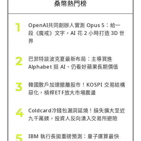
桑幣熱門榜
OpenAI共同創辦人實測 Opus 5：給一
段《魔戒》文字，AI 花 2 小時打造 3D 世
界
巴菲特談波克夏最新布局：主導買進
Alphabet 挺 AI、仍看好蘋果長期價值
韓國散戶加速撤離股市！KOSPI 交易結構
惡化，槓桿ETF放大市場震盪
Coldcard冷錢包漏洞延燒！損失擴大至近
九千萬鎂，投資人反向湧入交易所避險
IBM 執行長拋重磅預測：量子運算最快