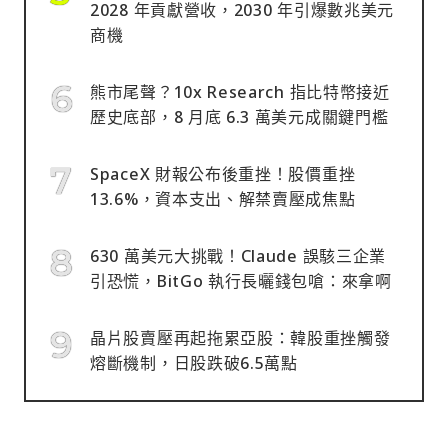
2028 年貢獻營收，2030 年引爆數兆美元
商機
熊市尾聲？10x Research 指比特幣接近
歷史底部，8 月底 6.3 萬美元成關鍵門檻
SpaceX 財報公布後重挫！股價重挫
13.6%，資本支出、解禁賣壓成焦點
630 萬美元大挑戰！Claude 誤駭三企業
引恐慌，BitGo 執行長曬錢包嗆：來拿啊
晶片股賣壓再起拖累亞股：韓股重挫觸發
熔斷機制，日股跌破6.5萬點