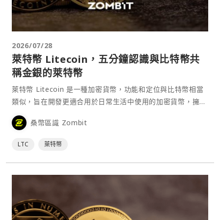
2026/07/28
萊特幣 Litecoin，五分鐘認識與比特幣共
稱金銀的萊特幣
萊特幣 Litecoin 是一種加密貨幣，功能和定位與比特幣相當
類似，旨在開發更適合用於日常生活中使用的加密貨幣，擁有
更快的交易速度以及交易吞吐量。而由於其與比特幣有著相當
桑幣區識 Zombit
高的相似度，也在行業內被稱為「比特金、萊特銀」。
LTC
萊特幣