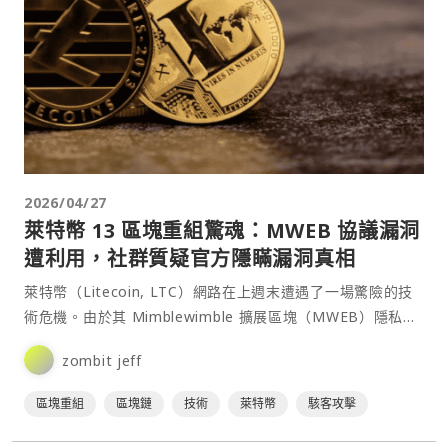
2026/04/27
萊特幣 13 區塊重組驚魂：MWEB 協議漏洞
遭利用，社群質疑官方隱瞞漏洞真相
萊特幣（Litecoin, LTC）網路在上週末遭遇了一場驚險的技
術危機。由於其 Mimblewimble 擴展區塊（MWEB）隱私協
議存在安全漏洞，導致網路出現了長達 13 個區塊的重組，回
zombit jeff
滾了約 32 分鐘的網路活動。儘管萊特幣基金會宣稱已成功修
復此「零日漏洞」，但⋯
區塊重組
區塊鏈
技術
萊特幣
駭客攻擊