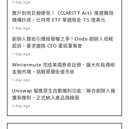
1 day ago
散戶割肉巨鯨硬吞！《CLARITY Act》推遲難阻
機構抄底，比特幣 ETF 單週吸金 7.5 億美元
1 day ago
創辦人驟逝引爆經營權之爭！Ondo 創辦人母親
起訴，要求撤換 CEO 重組董事會
1 day ago
Wintermute 完成美國券商註冊，擴大布局傳統
金融市場，挑戰華爾街做市商
1 day ago
Uniswap 擬推原生自動複利功能：聯合創辦人揭
露新機制，正式納入產品路線圖
1 day ago