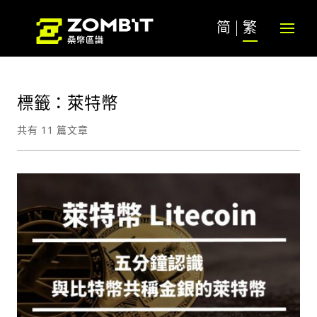
简
繁
標籤：萊特幣
共有 11 篇文章