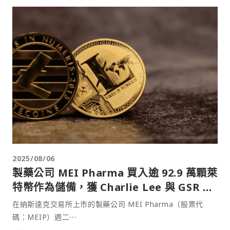
2025/08/06
製藥公司 MEI Pharma 買入逾 92.9 萬顆萊
特幣作為儲備，獲 Charlie Lee 與 GSR 支
持
在納斯達克交易所上市的製藥公司 MEI Pharma（股票代
碼：MEIP）週二⋯