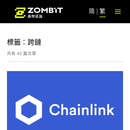
简
繁
標籤：跨鏈
共有 42 篇文章