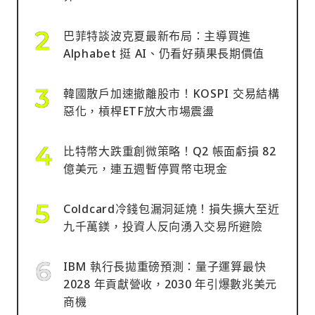
巴菲特談波克夏最新布局：主導買進
Alphabet 挺 AI、仍看好蘋果長期價值
韓國散戶加速撤離股市！KOSPI 交易結構
惡化，槓桿ETF放大市場震盪
比特幣大跌重創微策略！Q2 帳面虧損 82
億美元，連五週暫停買幣屯現金
Coldcard冷錢包漏洞延燒！損失擴大至近
九千萬鎂，投資人反向湧入交易所避險
IBM 執行長拋重磅預測：量子運算最快
2028 年貢獻營收，2030 年引爆數兆美元
商機