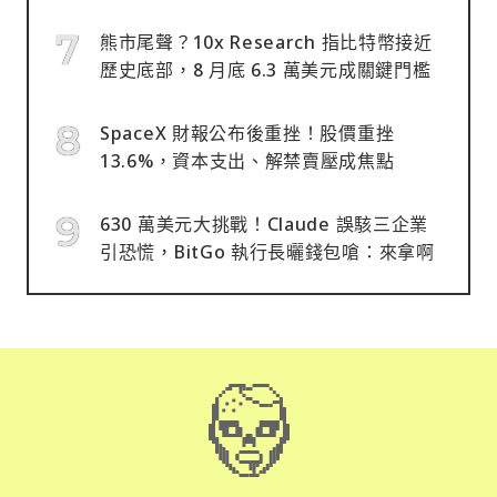
熊市尾聲？10x Research 指比特幣接近
歷史底部，8 月底 6.3 萬美元成關鍵門檻
SpaceX 財報公布後重挫！股價重挫
13.6%，資本支出、解禁賣壓成焦點
630 萬美元大挑戰！Claude 誤駭三企業
引恐慌，BitGo 執行長曬錢包嗆：來拿啊