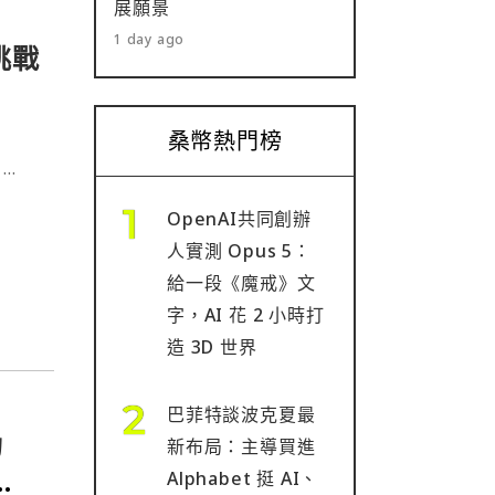
展願景
1 day ago
挑戰
桑幣熱門榜
OpenAI共同創辦
人實測 Opus 5：
給一段《魔戒》文
字，AI 花 2 小時打
造 3D 世界
巴菲特談波克夏最
功
新布局：主導買進
Alphabet 挺 AI、