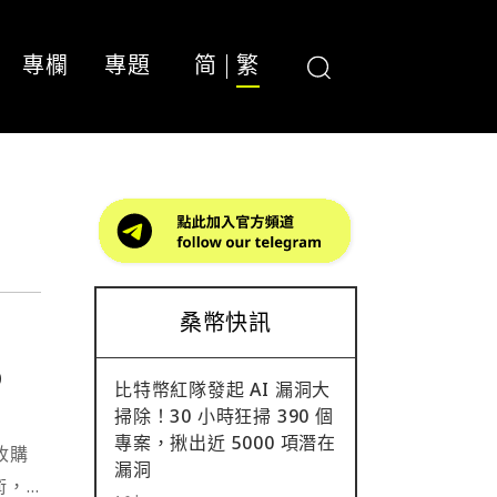
專欄
專題
简
繁
桑幣快訊
p
比特幣紅隊發起 AI 漏洞大
掃除！30 小時狂掃 390 個
專案，揪出近 5000 項潛在
收購
漏洞
技術，