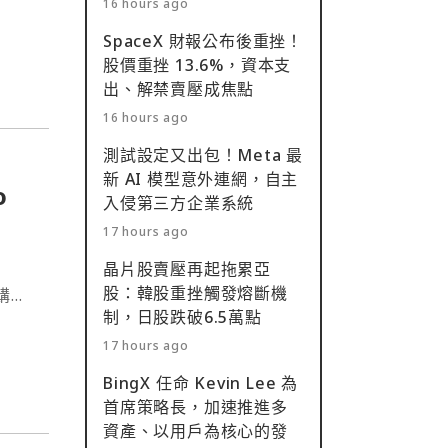
16 hours ago
 為核
SpaceX 財報公布後重挫！
股價重挫 13.6%，資本支
出、解禁賣壓成焦點
16 hours ago
測試設定又出包！Meta 最
新 AI 模型意外連網，自主
o
入侵第三方企業系統
17 hours ago
晶片股賣壓再起拖累亞
股：韓股重挫觸發熔斷機
收購條
制，日股跌破6.5萬點
獲得接
17 hours ago
BingX 任命 Kevin Lee 為
首席策略長，加速推進多
資產、以用戶為核心的發