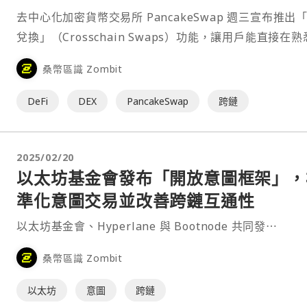
Base
去中心化加密貨幣交易所 PancakeSwap 週三宣布推出
兌換」（Crosschain Swaps）功能，讓用戶能直接在
平台介面上，於 BNB Chain、Arbitrum 和 Base 等
桑幣區識 Zombit
鏈之間一鍵完成代幣兌換。⋯
DeFi
DEX
PancakeSwap
跨鏈
2025/02/20
以太坊基金會發布「開放意圖框架」，
準化意圖交易並改善跨鏈互通性
以太坊基金會、Hyperlane 與 Bootnode 共同發⋯
桑幣區識 Zombit
以太坊
意圖
跨鏈