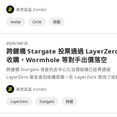
以補強其跨鏈基礎設施戰略，加速實現其以 Arc 與 CCTP
桑幣區識 Zombit
心、打造「無縫、可擴展互通性」的長期願景。⋯
Axelar
Circle
跨鏈
2025/08/25
跨鏈橋 Stargate 投票通過 LayerZer
收購，Wormhole 等對手出價落空
跨鏈橋 Stargate 背後的去中心化治理組織已投票通過
LayerZero 基金會的收購提案。在 LayerZero 修改了
款以安撫 Stargate 原生代幣 STG 的持有者後，此提案
桑幣區識 Zombit
近 95% 的贊成票。⋯
LayerZero
Stargate
跨鏈