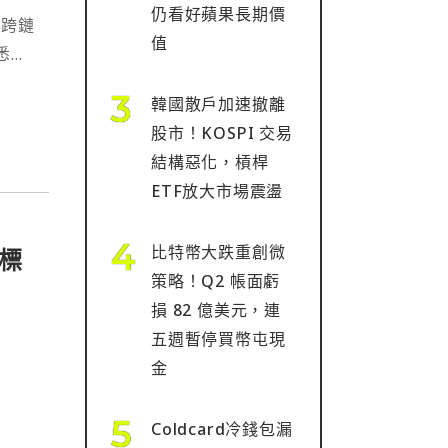
仍看好蘋果長期價
「跨鏈
值
熟悉的
三個區塊
韓國散戶加速撤離
股市！KOSPI 交易
結構惡化，槓桿
ETF放大市場震盪
比特幣大跌重創微
標
策略！Q2 帳面虧
損 82 億美元，連
五週暫停買幣屯現
金
Coldcard冷錢包漏